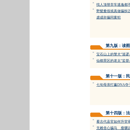
=
找人顶替弃车逃逸都
=
野鸳鸯假戏真做骗拆
虐成诈骗同案犯
第九版：读图
=
宝石山上的警犬“巡逻
=
仙都景区的老太“监督
第十一版：民
=
七旬母亲打赢DNA夺
第十四版：法
=
看古代县官如何升堂
=
无赖贪心骗马 瘦骡