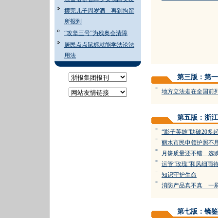
摆完儿子周岁酒 再到拘留
所报到
“攻坚三号”为残奥会清障
居民点点鼠标就能学法论法
用法
第三版：第一
=
地方立法走在全国前
第五版：浙江
=
“影子英雄”助破20多
=
丽水市民申领护照不
=
月饼质量还不错 选
=
运管“玫瑰”和风细雨待
=
知识守护生命
=
消防产品真不真 一
第七版：镜鉴