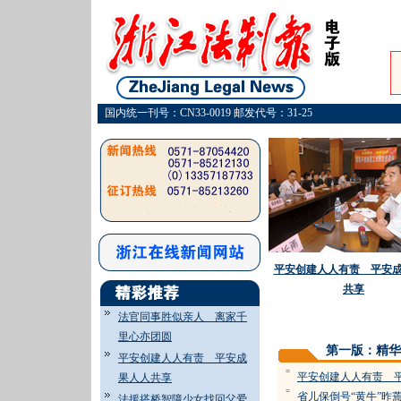
国内统一刊号：CN33-0019 邮发代号：31-25
平安创建人人有责 平安
共享
·
法官同事胜似亲人 离家千
里心亦团圆
第一版：精华
平安创建人人有责 平安成
=
平安创建人人有责 
果人人共享
=
省儿保倒号“黄牛”昨
法援搭桥智障少女找回父爱