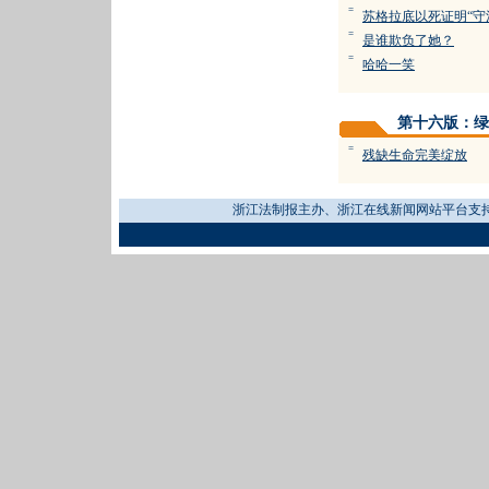
=
苏格拉底以死证明“守
=
是谁欺负了她？
=
哈哈一笑
第十六版：绿
=
残缺生命完美绽放
浙江法制报主办、浙江在线新闻网站平台支持