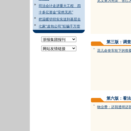
见义勇为光荣 舍己
司法会计走进重大工程 四
十多亿资金“安然无恙”
把温暖切切实实送到基层去
七家“皮包公司”狂骗千万货
第三版：调查
=
花儿命丧车轮下的祭
第六版：看法
=
物业费：还我透明还