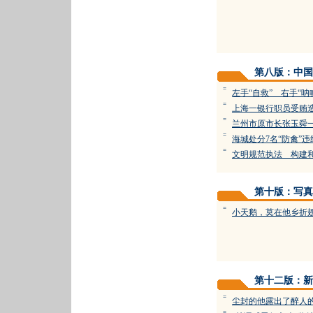
第八版：中国
=
左手“自救” 右手“呐
=
上海一银行职员受贿
=
兰州市原市长张玉舜
=
海城处分7名“防禽”
=
文明规范执法 构建
第十版：写真
=
小天鹅，莫在他乡折
第十二版：新
=
尘封的他露出了醉人
=