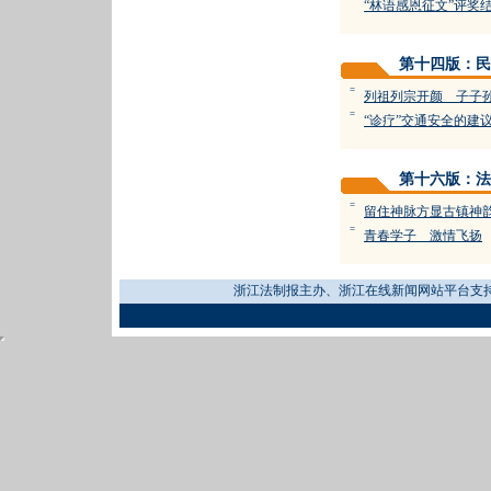
“林语感恩征文”评奖
第十四版：民
=
列祖列宗开颜 子子
=
“诊疗”交通安全的建
第十六版：法
=
留住神脉方显古镇神
=
青春学子 激情飞扬
浙江法制报主办、浙江在线新闻网站平台支持