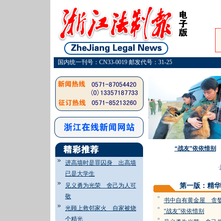
国内统一刊号：CN33-0019 邮发代号：31-25
“战友”依依惜别
进高墙时是罪囚身 出高墙
·
圆
已是大学生
见义勇为光荣 舍己为人可
第一版：精华
敬
=
书中自有黄金屋 贪
光顾上救邻家火 自家被烧
=
“战友”依依惜别
个精光
=