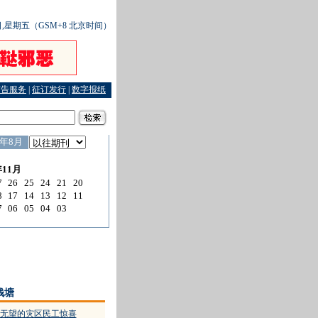
2日,星期五（GSM+8 北京时间）
广告服务
|
征订发行
|
数字报纸
廿年 老母申请宣告死亡 养子十年不回 老父申请宣告失踪
·
小区公共绿地变身“自
钱塘
无望的灾区民工惊喜