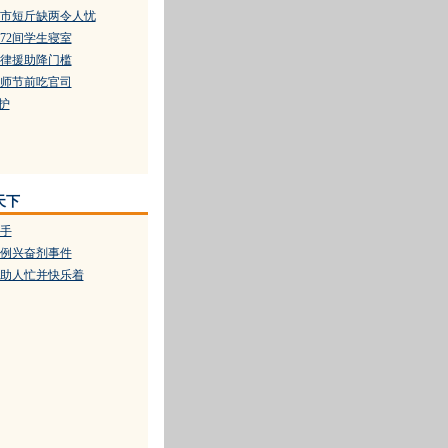
市短斤缺两令人忧
72间学生寝室
律援助降门槛
师节前吃官司
护
天下
手
例兴奋剂事件
助人忙并快乐着