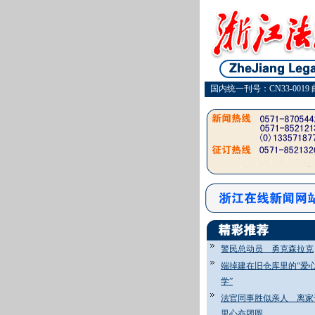
国内统一刊号：CN33-0019 
警民总动员 勇克森拉克
端掉建在旧仓库里的“爱
学”
法官同事胜似亲人 离家
里心亦团圆