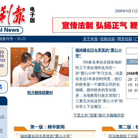
2008年9月1
邮发代号：31-25
关于本报
|
投稿信箱
|
网管信箱
|
端掉建在旧仓库里的“爱心小
学”
500多名来自全国各地的
民工子弟在湖州吴兴区一
所“爱心小学”学习文化，但是
在长达1年多的时间里，他们
的校舍是一个建筑公司的仓
储楼。面对校舍的安全隐
明月顾惜团聚时
患，当地教育行政主管部门
三番五次给这所“爱心小学”的
办学人下达搬迁……
·
千里之外“克隆”银行卡频频作怪
·
儿子出走
心小
第一版：精华新闻
第二版：
千
=
=
端掉建在旧仓库里的“爱心小学”
司法救助给了讨薪