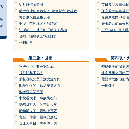
=
=
明月顾惜团聚时
节日食品质量优超
成
=
=
破产企业逃废债务的“金蝉脱壳”计破产
保安监守自盗撬开
=
=
黄岩纵火案主犯伏法
嘉兴新居民申请法
爱
=
=
桐乡 范冰冰案和解结案
诈骗老师的家长教
留
=
=
江浙沪 三地工商联动保护品牌
一只“菜篮”百人看
=
台州 渔船装上“别碰我”
=
休刊启事
第三版：世相
第四版：
=
=
宽严相济并非一宽到底
貌似健全的残奥选
=
=
只见钓具不见人
北京残奥会再出三
=
=
报复老板的员工放火烧车间
需要帮助的他们为
=
=
因爱生恨的小伙点燃导火索
一掷夺金
=
敬老院里笑声朗
=
中秋观大潮 事故防在前
=
吃醋乱打人 砸错别人车
=
动动嘴皮子 进账上百万
=
贪念一作祟 巨款变废纸
=
女儿大喜日 老爸吃手铐