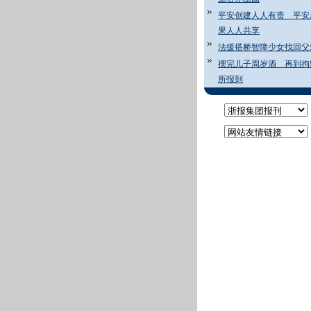
平安创建人人有责 平安
果人人共享
法援搭桥智障少女找回父
摆完儿子周岁酒 再到拘
所报到