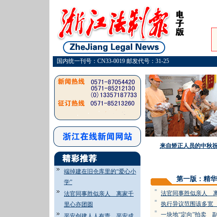
国内统一刊号：CN33-0019 邮发代号：31-25
来自矫正人员的中秋
端掉建在旧仓库里的“爱心小
第一版：精华
学”
=
法官同事胜似亲人 
法官同事胜似亲人 离家千
=
执行异议范围该多宽
里心亦团圆
=
一块地“定向”拍卖 
平安创建人人有责 平安成