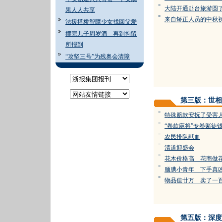
=
大陆开通赴台旅游圆
果人人共享
=
来自矫正人员的中秋
法援搭桥智障少女找回父爱
摆完儿子周岁酒 再到拘留
所报到
“攻坚三号”为残奥会清障
第三版：世相
=
特殊赔款安抚了受害
=
“卷款麻将”专卷赌徒
=
农民排队献血
=
清道迎盛会
=
花木价格高 花商做
=
腼腆小青年 下手真
=
物品值廿万 卖了一
第五版：深度