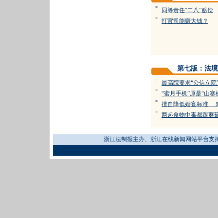
=
同等责任“二八”赔偿
=
打官司能赚大钱？
第七版：法境
=
最高院要求“公信立院
=
“蜜月手机”原是“山寨
=
擅自降低婚宴标准 
=
两起食物中毒都跟蘑
浙江法制报主办、浙江在线新闻网站平台支持