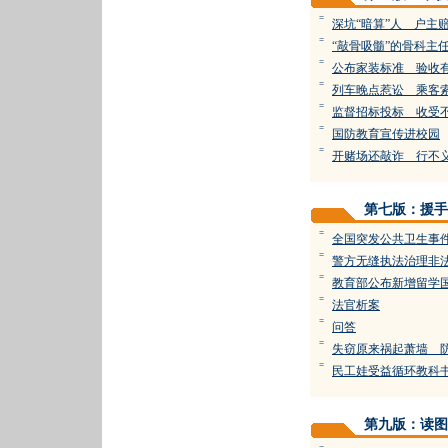
=
深坑“暗算”人 户主
=
“敲骨吸髓”的骨科主
=
公布家装标准 验收
=
列车晚点惹讼 乘客索
=
监督招标投标 收受
=
国防教育宣传进校园
=
开赌场还敲诈 行不
第七版：援手
=
全国突发公共卫生事
=
警方无缝执法治理非
=
教育部公布新增留学
=
法官析案
=
问答
=
失窃原来祸起萧墙 
=
民工娃受益循环教科
第九版：读图