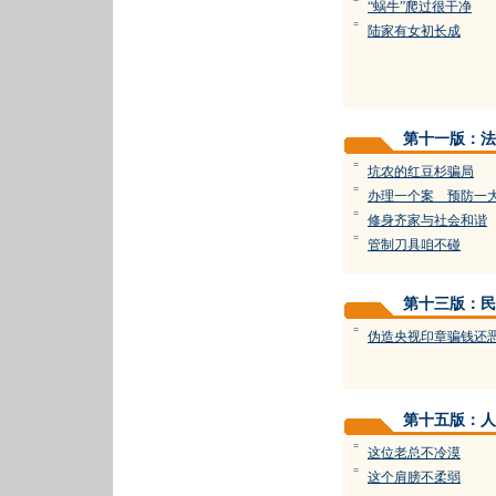
=
“蜗牛”爬过很干净
=
陆家有女初长成
第十一版：法
=
坑农的红豆杉骗局
=
办理一个案 预防一
=
修身齐家与社会和谐
=
管制刀具咱不碰
第十三版：民
=
伪造央视印章骗钱还
第十五版：人
=
这位老总不冷漠
=
这个肩膀不柔弱