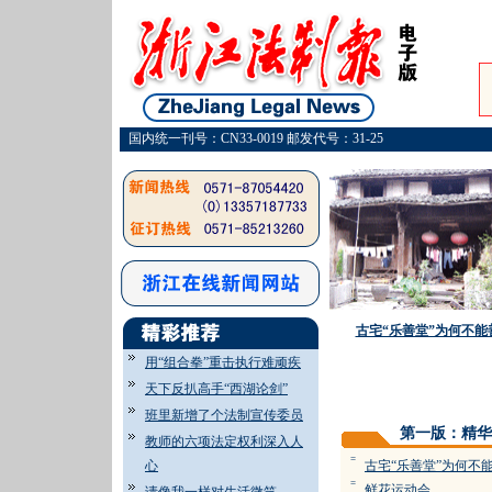
国内统一刊号：CN33-0019 邮发代号：31-25
古宅“乐善堂”为何不能
用“组合拳”重击执行难顽疾
天下反扒高手“西湖论剑”
·
班里新增了个法制宣传委员
第一版：精华
教师的六项法定权利深入人
=
心
古宅“乐善堂”为何不
=
鲜花运动会