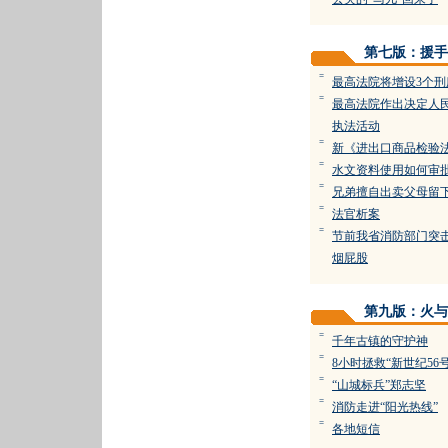
第七版：援手
=
最高法院将增设3个
=
最高法院作出决定人
执法活动
=
新《进出口商品检验
=
水文资料使用如何审
=
兄弟擅自出卖父母留
=
法官析案
=
节前我省消防部门突
烟屁股
第九版：火与
=
千年古镇的守护神
=
8小时拯救“新世纪56号
=
“山城标兵”郑志坚
=
消防走进“阳光热线”
=
各地短信