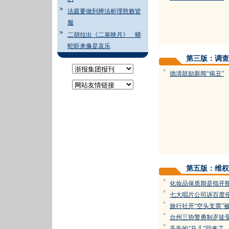
法庭要做到辨法析理胜败皆
服
二胡拉出《二泉映月》 蟒
蛇听来像是哀乐
第三版：调查
=
德清鼓励新闻“揭丑”
第五版：维权
=
化妆品保质期是指开
=
七大唱片公司诉百度
=
旅行社开“空头支票”
=
台州三协警勇制歹徒
=
丢失的“马儿”回来了