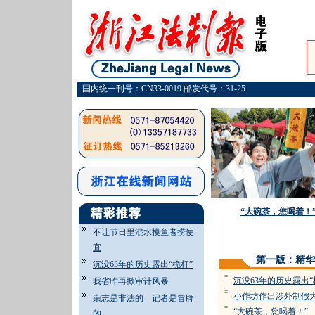
国内统一刊号：CN33-0019 邮发代号：31-25
“大碗茶，您喝着！
不让节日里混水摸鱼者捞便
·
宜
第一版：精华
沉没63年的历史露出“桅杆”
=
沉没63年的历史露出“
我省昨再掀审计风暴
=
小作坊作出涉外制假
杂志是非法的 记者是冒牌
=
“大碗茶，您喝着！”
的