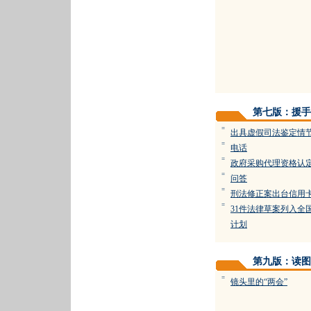
第七版：援手
=
出具虚假司法鉴定情
=
电话
=
政府采购代理资格认
=
问答
=
刑法修正案出台信用
=
31件法律草案列入全国
计划
第九版：读图
=
镜头里的“两会”