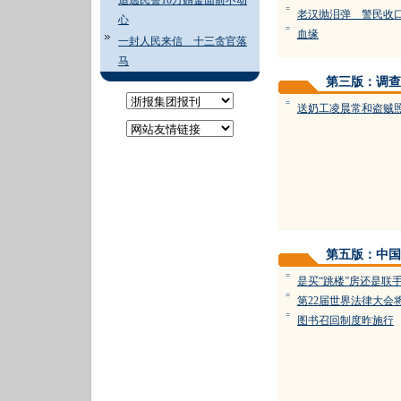
追逃民警10万贿金面前不动
=
老汉抛泪弹 警民收
心
=
血缘
一封人民来信 十三贪官落
马
第三版：调查
=
送奶工凌晨常和盗贼
第五版：中国
=
是买“跳楼”房还是联
=
第22届世界法律大会
=
图书召回制度昨施行