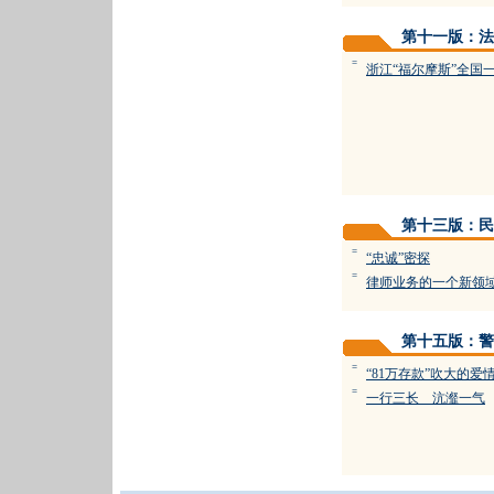
第十一版：法
=
浙江“福尔摩斯”全国
第十三版：民
=
“忠诚”密探
=
律师业务的一个新领
第十五版：警
=
“81万存款”吹大的爱
=
一行三长 沆瀣一气