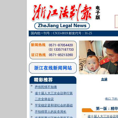
国内统一刊号：CN33-0019 邮发代号：31-25
血缘
声传民情不知倦
省十届人大三次会议举行第
·
枪口下的
二次全体会议
平安稳定是和谐社会的基础
第一版：精华
不怕得罪人的反贪局长
=
省十届人大三次会议