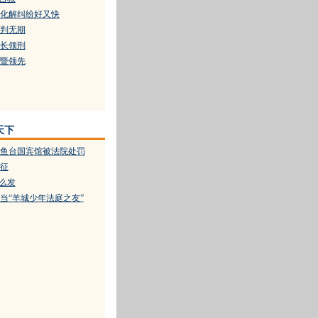
化解纠纷好又快
判无期
长领刑
暨领先
天下
鱼台国宾馆被法院处罚
征
怎么发
当“羊城少年法庭之友”