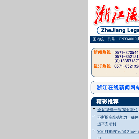
国内统一刊号：CN33-0019 
全省“攻坚一号”势如破竹
不断提高维稳能力 确保
运平安顺利
官司打输的“官”多为民生
门