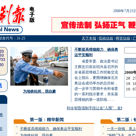
2008年7月2
邮发代号：31-25
关于本报
|
投稿信箱
|
网管信箱
|
不断提高维稳能力 确保奥
运平安顺利
省委常委、政法委书记
王辉忠日前在绍兴县召开的
全省基层维稳工作经验交流
会上指出，要围绕确保北京
奥运会成功举办的总目标，
进一步学习贯彻中央和省委
为地铁站岗，我自豪
的一系列指示要求，夯实基
层维稳的第一道防线……
·
利令智昏强制手段让友“入围” 发财梦破传
奥
第一版：精华新闻
第二版：
=
=
部
不断提高维稳能力 确保奥运平安顺利
一天一块钱 系上
=
=
为地铁站岗，我自豪
“海鸥”飞走 生