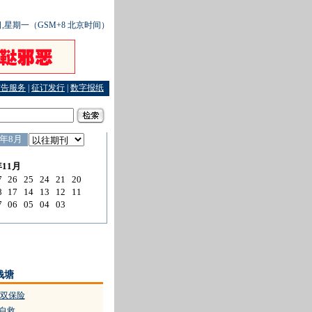
1日,星期一（GSM+8 北京时间）
广告服务
|
征订发行
|
数字报纸
销美女泪洒法庭
·
一张平安网既管“地”也管“海”
·
新建楼房遮阳光我该如何度晚年
·
青年律
钱塘
双保险
产自救