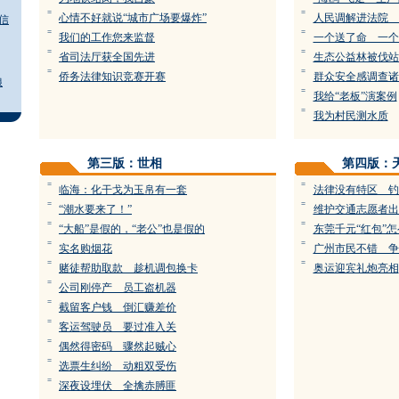
=
=
心情不好就说“城市广场要爆炸”
人民调解进法院 
信
=
=
我们的工作您来监督
一个送了命 一个
=
=
省司法厅获全国先进
生态公益林被伐站
=
=
侨务法律知识竞赛开赛
群众安全感调查诸
娘
=
我给“老板”演案例
=
我为村民测水质
第三版：世相
第四版：
=
=
临海：化干戈为玉帛有一套
法律没有特区 钓
=
=
“潮水要来了！”
维护交通志愿者出
=
=
“大船”是假的，“老公”也是假的
东莞千元“红包”
=
=
实名购烟花
广州市民不错 争
=
=
赌徒帮助取款 趁机调包换卡
奥运迎宾礼炮亮相
=
公司刚停产 员工盗机器
=
截留客户钱 倒汇赚差价
=
客运驾驶员 要过准入关
=
偶然得密码 骤然起贼心
=
选票生纠纷 动粗双受伤
=
深夜设埋伏 全擒赤膊匪