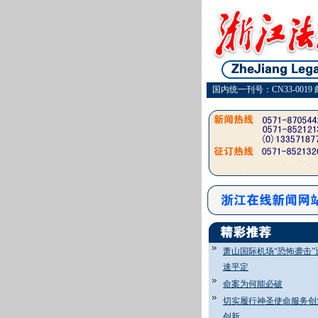
国内统一刊号：CN33-0019 
萧山国际机场“恐怖袭击”
速平定
命案为何能必破
切实履行神圣使命服务创
创新