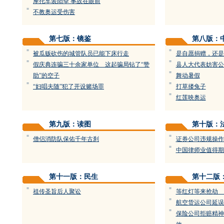
摩托车装阳伞 事故在眼前
=
不教奥运受伤害
第七版：镜鉴
第八版：
=
=
被瓜贩砍伤的城管队员已能下床行走
是自愿捐赠，还是
=
=
假庆典连骗三十余家单位 这起骗局钻了“赞
县人大代表妨害公
=
助”的空子
舞动暑假
=
=
“妇唱夫随”犯了开设赌场罪
打草搂兔子
=
红莲映奥运
第九版：读图
第十版：
=
=
僧侣消防队保佑千年古刹
证券公司违规操作
=
中国律师业值得期
第十一版：民生
第十二版
=
=
祖传圣旨后人聚讼
等红灯等来抢劫 
=
航空货运公司延误
=
保险公司拒赔精神