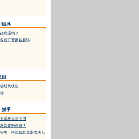
中国风
政府逼捐？
务殴打警察被起诉
法眼
被股民状告
待
：援手
女司机最易中招
发货要赔偿吗？
损失 格式条款免责依法无