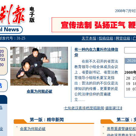
2008年7月
邮发代号：31-25
关于本报
|
投稿信箱
|
网管信箱
|
有一种内在力量叫作法律信
仰
在前不久召开的省普法
教育领导小组全体成员会议
上，省委副书记、省普法教
育领导小组组长夏宝龙指
出：普法的目的不仅仅是法
律知识的传播，更重要的是
命案为何能必破
公民法律信仰的普遍建
立……
迅
·
七旬老汉夜排档里唱新闻
·
摄影家汪老师的浪子
第一版：精华新闻
第二版：
=
=
业
命案为何能必破
将尊重袭警嫌犯权
=
停收退票费并无法