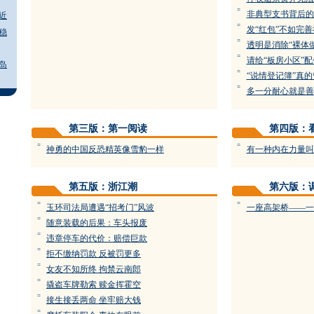
=
非典型支书背后的
近
=
发“红包”不如完
稳
=
透明是消除“裸体
=
请给“板房小区”
岛
=
“说情登记簿”真
=
多一分耐心就是善
第三版：第一阅读
第四版：
=
=
神勇的中国反恐精英像雪豹一样
有一种内在力量叫
第五版：浙江潮
第六版：
=
=
玉环司法局遭遇“招考门”风波
一座高架桥——一
=
随意装载的后果：车头报废
=
违章停车的代价：赔偿巨款
=
拒不缴纳罚款 反被罚更多
=
女友不知所终 拘禁云南郎
=
撬盗车牌勒索 赎金挥霍空
=
接生接丢两命 坐牢赔大钱
=