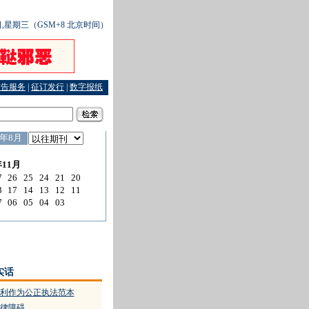
9日,星期三（GSM+8 北京时间）
广告服务
|
征订发行
|
数字报纸
回头故事
·
证券公司违规操作被股民状告
·
是自愿捐赠，还是政府逼捐？
·
一座高架桥—
实话
利作为公正执法范本
律障碍