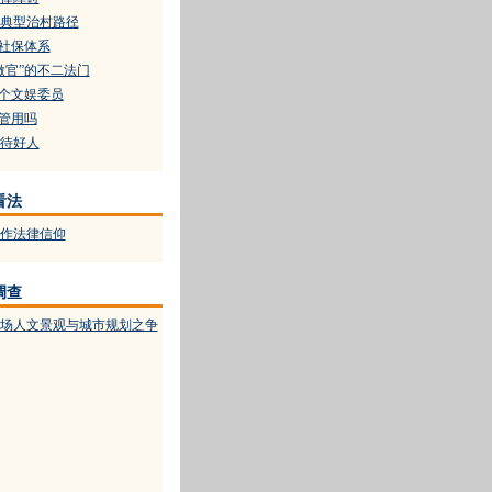
典型治村路径
善社保体系
做官”的不二法门
配个文娱委员
的管用吗
待好人
看法
作法律信仰
调查
场人文景观与城市规划之争