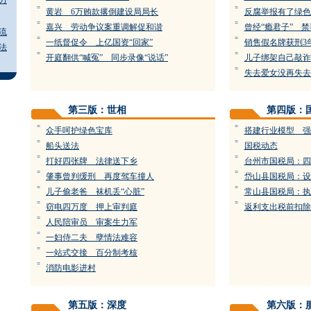
力
=
=
黄岩 6万贿款撂倒建设局局长
反腐举报有了绿色
=
=
嘉兴 劳动争议案重调解促和谐
曾经“瘾君子” 
流
=
=
一纸督促令 上亿国资“回家”
销售假名牌获刑3
法
=
=
开庭翻供“喊冤” 同步录像“说话”
儿子绑架自己敲诈
=
失去爱女没再失去
第三版：世相
第四版：
=
=
众手呵护绿色宝库
搭建行业模型 强
=
=
船头送法
国税动态
=
=
打好四张牌 法律送下乡
台州市国税局：四
=
=
肇事曾判缓刑 再度驾车撞人
岱山县国税局：设
=
=
儿子偷老爸 袜机丢“心脏”
常山县国税局：执
=
=
窃电四万度 押上审判庭
返利支出税前扣除
=
人民陪审员 审案生力军
=
一妇侍二夫 孽情法难容
=
一站式交接 百分制考核
=
消防电影进村
第五版：深度
第六版：