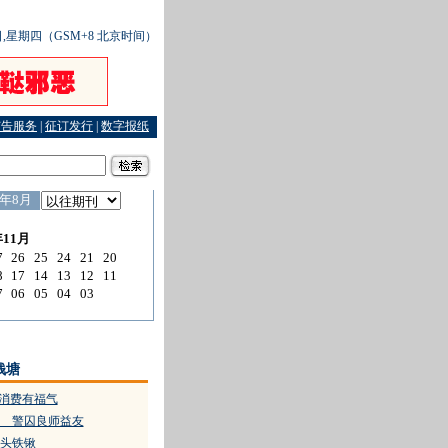
6日,星期四（GSM+8 北京时间）
广告服务
|
征订发行
|
数字报纸
出意外，“劝酒者”担何责
·
阳光下，我们帮你一起戒毒
·
众手呵护绿色宝库
·
“新温州人”
钱塘
里消费有福气
 警囚良师益友
头铁锹