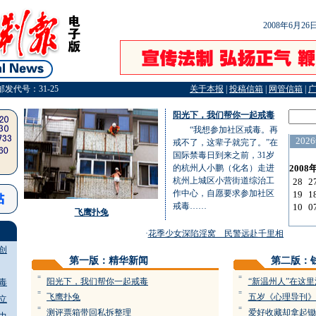
2008年6月2
邮发代号：31-25
关于本报
|
投稿信箱
|
网管信箱
|
阳光下，我们帮你一起戒毒
“我想参加社区戒毒。再
戒不了，这辈子就完了。”在
国际禁毒日到来之前，31岁
的杭州人小鹏（化名）走进
杭州上城区小营街道综治工
作中心，自愿要求参加社区
戒毒……
飞鹰扑兔
·
花季少女深陷淫窝 民警远赴千里相解救
·
醉酒
创
第一版：精华新闻
第二版：
=
=
阳光下，我们帮你一起戒毒
“新温州人”在这
毒
=
=
飞鹰扑兔
五岁《心理导刊》
立
=
=
测评票箱带回私拆整理
爱好收藏却拿起锄