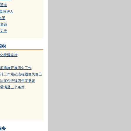
通道
禁毒宣讲人
年半
老爸
丈夫
国税
化税源监控
项措施开展清欠工作
计工作规范流程图便民便己
法案件连续四年零复议
需满足三个条件
服务