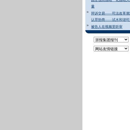
因坚强而感动 化感动为
量
辩诉交易——司法改革潮
认罪协商——试水和谐司
被告人在视频里听审