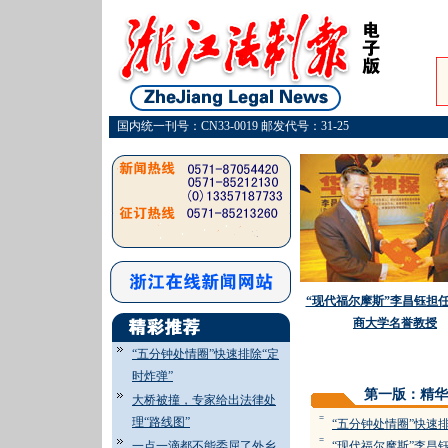
国内统一刊号：CN33-0019 邮发代号：31-25
“现代福尔摩斯”李昌钰担
商大学名誉教授
“五分钟处情圈”快速排除“定
时炸弹”
第一版：精华
大桥被撞，专家给出法律处
=
理“路线图”
“五分钟处情圈”快速排
=
一点一滴都不能委屈了外乡
“现代福尔摩斯”李昌