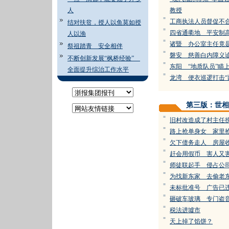
人
教授
=
工商执法人员督促不
结对扶贫，授人以鱼莫如授
=
四省通衢地 平安制
人以渔
=
诸暨 办公室主任竟
祭祖踏青 安全相伴
=
磐安 慈善白内障义
不断创新发展“枫桥经验”
=
东阳 “地质队员”瞄
全面提升综治工作水平
=
龙湾 便衣巡逻打击“
第三版：世相
=
旧村改造成了村主任
=
路上抢单身女 家里
=
欠下债务走人 房屋
=
赶会用假币 害人又
=
师徒联起手 侵占公
=
为找新东家 去偷老
=
未标批准号 广告已
=
砸破车玻璃 专门盗
=
税法进墟市
=
天上掉了馅饼？