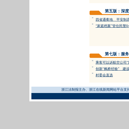
第五版：深度
=
四省通衢地 平安制
=
“家庭档案”管住民警
第七版：服务
=
乘客可以诉航空公司“
=
创新“枫桥经验” 建设
=
村委会直选
浙江法制报主办、浙江在线新闻网站平台支持