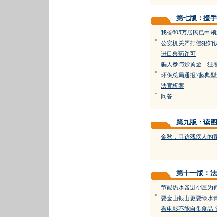
第七版：援手
=
我省605万居民已申
=
公安机关严打侵犯知
=
进口兽药许可
=
骗人参与炒黄金 狂
=
环保总局通报7起典型
=
法官析案
=
问答
第九版：读图
=
金秋，寻访残疾人的
第十一版：法
=
节能热水器进小区为
=
要金山银山更要绿水
=
看电影不能自带食品