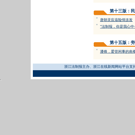
第十三版：民
=
唐朝灵应庙险情连发
=
“法制报，你是我心中
第十五版：旁
=
潘锋，爱管闲事的南
浙江法制报主办、浙江在线新闻网站平台支持