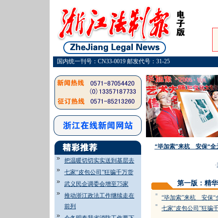
国内统一刊号：CN33-0019 邮发代号：31-25
“毕加索”来杭 安保“全
把温暖切切实实送到基层去
·
我
七家“皮包公司”狂骗千万货
第一版：精华
武义民企调委会增至75家
推动浙江政法工作继续走在
=
“毕加索”来杭 安保“
前列
=
七家“皮包公司”狂骗