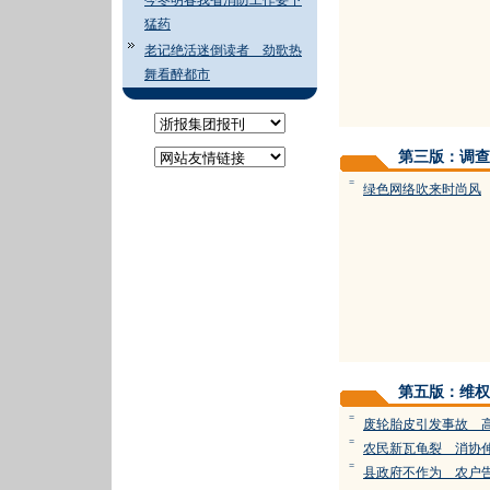
今冬明春我省消防工作要下
猛药
老记绝活迷倒读者 劲歌热
舞看醉都市
第三版：调查
=
绿色网络吹来时尚风
第五版：维权
=
废轮胎皮引发事故 
=
农民新瓦龟裂 消协
=
县政府不作为 农户