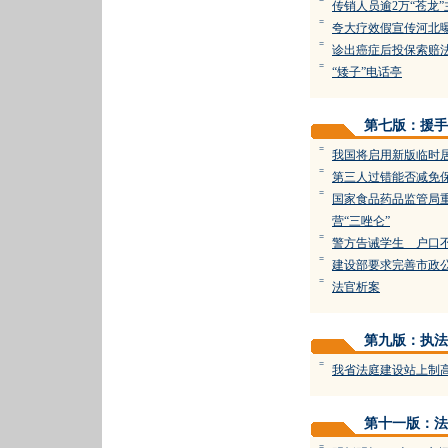
=
传销人员逾2万“苍龙
=
夸大疗效假宣传河北
=
诊出癌症后投保索赔
=
“矮子”电话亭
第七版：援手
=
我国将启用新版临时
=
第三人过错能否减免
=
国家食品药品监管局
营“三唑仑”
=
警方告诫学生 户口
=
建设部要求完善市政
=
法官析案
第九版：执法
=
我省法庭建设站上制
第十一版：法
=