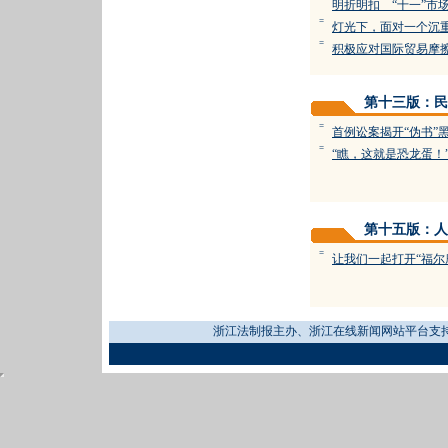
明折明扣 “十一”市
=
灯光下，面对一个沉
=
积极应对国际贸易摩
第十三版：民
=
首例讼案揭开“伪书”
=
“瞧，这就是恐龙蛋！
第十五版：人
=
让我们一起打开“福尔
浙江法制报主办、浙江在线新闻网站平台支持