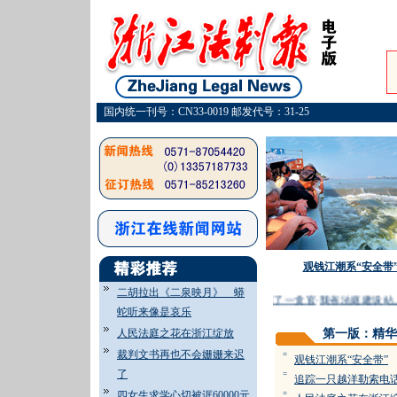
国内统一刊号：CN33-0019 邮发代号：31-25
观钱江潮系“安全带
二胡拉出《二泉映月》 蟒
·
你好，法律使者
·
一纸荒唐协议栽了一贪官
·
我省法庭建设站
蛇听来像是哀乐
人民法庭之花在浙江绽放
第一版：精华
裁判文书再也不会姗姗来迟
=
观钱江潮系“安全带”
了
=
追踪一只越洋勒索电
四女生求学心切被诓60000元
=