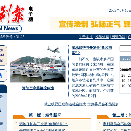
2005年6月1
邮发代号：31-25
关于本报
|
投稿信箱
|
网管信箱
|
湿地保护与开发是“鱼和熊
掌”？
前不久，素以水乡泽国
闻名的绍兴传来消息：在国
家建设部近日公布的全国首
批9处国家城市湿地公园中，
绍兴市镜湖名列其中，它因
此成为浙江省首个国家城市
海陆空今起监控休渔
湿地公园。而就在几个月前
的2005年2月2日……
是
·
就业歧视已成和谐社会隐患
·
审判委员会不能随意断案
·
湿地
熊
第一版：精华新闻
第二版：
=
=
在
湿地保护与开发是“鱼和熊掌”？
审判委员会不能随
=
=
牛皮癣出自药品非法经营巢穴
私驾公车 自酿苦