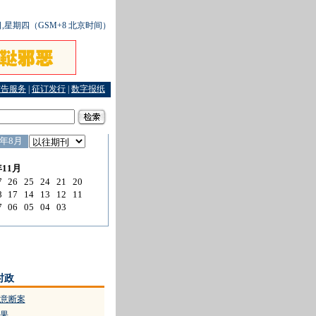
6日,星期四（GSM+8 北京时间）
广告服务
|
征订发行
|
数字报纸
保护与开发是“鱼和熊掌”？
时政
意断案
果