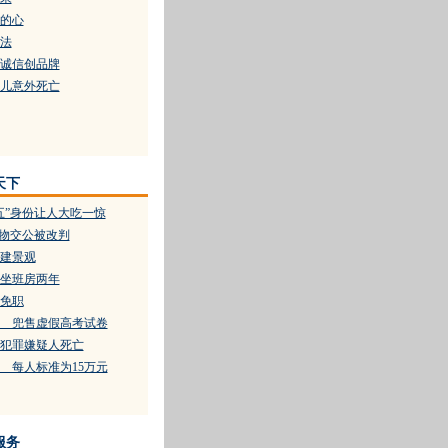
的心
法
诚信创品牌
儿意外死亡
天下
五”身份让人大吃一惊
文物交公被改判
建景观
坐班房两年
免职
 兜售虚假高考试卷
犯罪嫌疑人死亡
 每人标准为15万元
服务