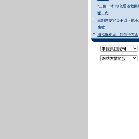
“三位一体”绿色通道救回
犯一命
靠制度使官员不愿不能不
腐败
拇指诉相思 短信抵万金