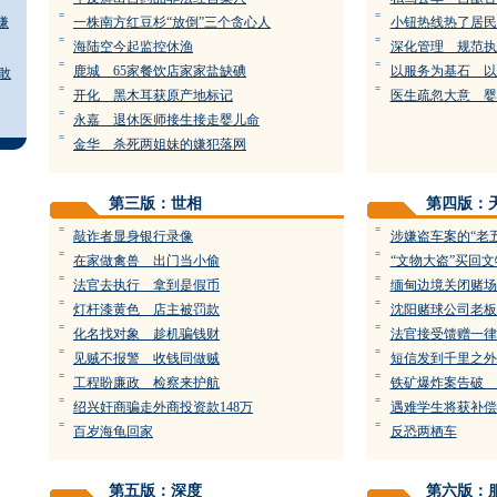
=
=
嫌
一株南方红豆杉“放倒”三个贪心人
小钮热线热了居民
=
=
海陆空今起监控休渔
深化管理 规范执
=
=
鹿城 65家餐饮店家家盐缺碘
以服务为基石 以
敢
=
=
开化 黑木耳获原产地标记
医生疏忽大意 婴
=
永嘉 退休医师接生接走婴儿命
=
金华 杀死两姐妹的嫌犯落网
第三版：世相
第四版：
=
=
敲诈者显身银行录像
涉嫌盗车案的“老
=
=
在家做禽兽 出门当小偷
“文物大盗”买回
=
=
法官去执行 拿到是假币
缅甸边境关闭赌场
=
=
灯杆漆黄色 店主被罚款
沈阳赌球公司老板
=
=
化名找对象 趁机骗钱财
法官接受馈赠一律
=
=
见贼不报警 收钱同做贼
短信发到千里之外
=
=
工程盼廉政 检察来护航
铁矿爆炸案告破 
=
=
绍兴奸商骗走外商投资款148万
遇难学生将获补偿
=
=
百岁海龟回家
反恐两栖车
第五版：深度
第六版：