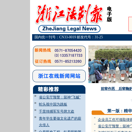
国内统一刊号：CN33-0019 邮发代号：31-25
前辈作恶 后辈鞠
省公安厅预警：留神“飞贼”
·
蛇头视中国为跳板
第一版：精华
千里缉捕军车号牌大盗
青年学生要做文化遗产的薪
=
企业员工也可领取律
火传人
=
省公安厅预警：留神“
=