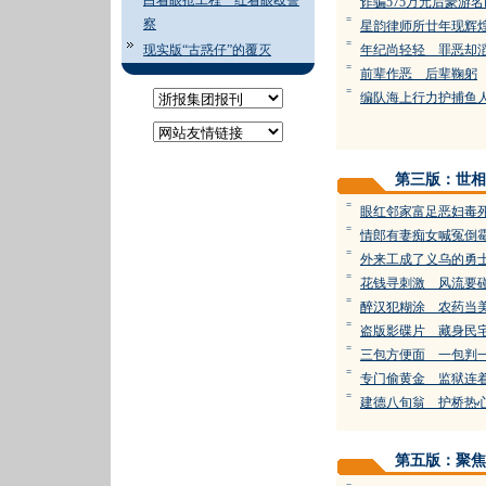
白着眼抢工程 红着眼殴警
诈骗575万元后豪游
=
察
星韵律师所廿年现辉
=
现实版“古惑仔”的覆灭
年纪尚轻轻 罪恶却
=
前辈作恶 后辈鞠躬
=
编队海上行力护捕鱼
第三版：世相
=
眼红邻家富足恶妇毒
=
情郎有妻痴女喊冤倒
=
外来工成了义乌的勇
=
花钱寻刺激 风流要
=
醉汉犯糊涂 农药当
=
盗版影碟片 藏身民
=
三包方便面 一包判
=
专门偷黄金 监狱连
=
建德八旬翁 护桥热
第五版：聚焦