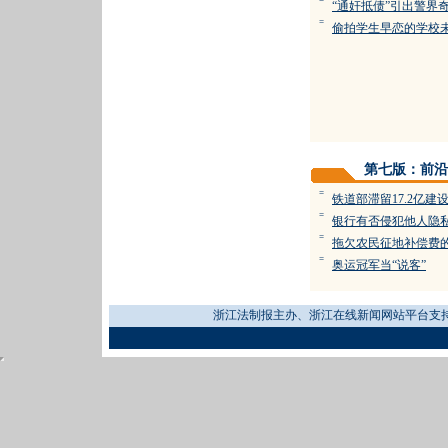
=
“通奸抵债”引出警界
=
偷拍学生早恋的学校
第七版：前沿
=
铁道部滞留17.2亿建
=
银行有否侵犯他人隐
=
拖欠农民征地补偿费
=
奥运冠军当“说客”
浙江法制报主办、浙江在线新闻网站平台支持