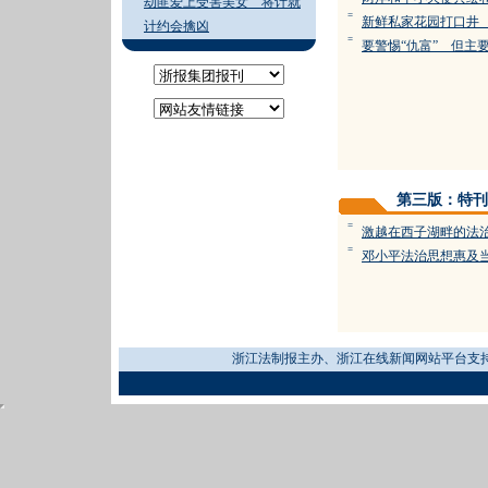
劫匪爱上受害美女 将计就
=
新鲜私家花园打口井
计约会擒凶
=
要警惕“仇富” 但主要
第三版：特刊
=
激越在西子湖畔的法
=
邓小平法治思想惠及
浙江法制报主办、浙江在线新闻网站平台支持