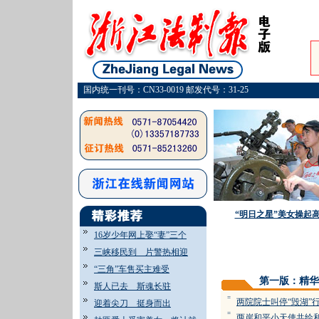
国内统一刊号：CN33-0019 邮发代号：31-25
“明日之星”美女操起
16岁少年网上娶“妻”三个
三峡移民到 片警热相迎
·
“三角”车售买主难受
第一版：精华
斯人已去 斯魂长驻
=
两院院士叫停“毁湖”
迎着尖刀 挺身而出
=
两岸和平小天使共绘