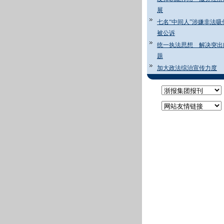
展
七名“中间人”涉嫌非法吸
被公诉
统一执法思想 解决突出
题
加大政法综治宣传力度