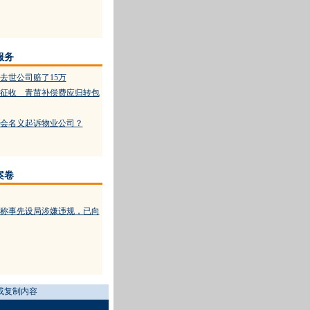
服务
去世公司赔了15万
征收 青苗补偿费应归转包
会名义起诉物业公司？
案卷
称事先设局涉嫌违规，已向
或复制内容