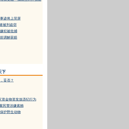
事迹将上荧屏
”者被判盗窃
嫌犯被批捕
前调解获赔
天下
，妥否？
灾资金物资发放违纪行为
办案民警涉嫌索贿
保护野生动物