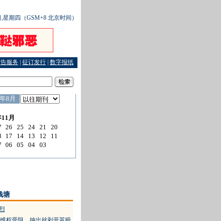
3日,星期四（GSM+8 北京时间）
广告服务
|
征订发行
|
数字报纸
向法院提起诉讼
·
最高法院：做好新类型案件的裁判
·
陆阿姨上班时吵架去世公司赔了15
钱塘
烈
维权受阻 抽出丝剥开茧赔