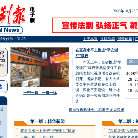
2008年10月2
邮发代号：31-25
关于本报
|
投稿信箱
|
网管信箱
|
在更高水平上推进“平安浙
江”建设
昨天上午，全省推进“平
安浙江”建设暨奥运安保工作
总结表彰电视电话会议在杭
召开。省委书记、省人大常
委会主任赵洪祝在会上强
调，深化平安建设、维护社
一密一疏 一喜一忧
会稳定是一项长期艰巨的任
务……
谐
·
市民投诉听证会 称事先设局涉嫌违规，已
第一版：精华新闻
第二版：
浙
=
=
在更高水平上推进“平安浙江”建设
“百优评选”反响热
=
=
发
一密一疏 一喜一忧
英文名中文名消费