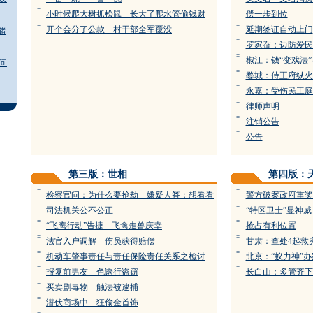
=
小时候爬大树抓松鼠 长大了爬水管偷钱财
偿一步到位
=
=
开个会分了公款 村干部全军覆没
延期签证自动上门
储
=
罗家岙：边防爱民
=
椒江：钱“变戏法
问
=
婺城：侍王府纵火
=
永嘉：受伤民工庭
=
律师声明
=
注销公告
=
公告
第三版：世相
第四版：
=
=
检察官问：为什么要抢劫 嫌疑人答：想看看
警方破案政府重奖
=
司法机关公不公正
“特区卫士”显神威
=
=
“飞鹰行动”告捷 飞禽走兽庆幸
抢占有利位置
=
=
法官入户调解 伤员获得赔偿
甘肃：查处4起救
=
=
机动车肇事责任与责任保险责任关系之检讨
北京：“蚁力神”
=
=
报复前男友 色诱行盗窃
长白山：多管齐下
=
买卖剧毒物 触法被逮捕
=
潜伏商场中 狂偷金首饰