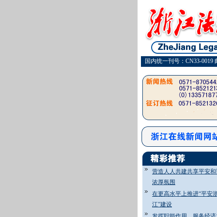
国内统一刊号：CN33-0019 
营造人人共建共享平安和
浓厚氛围
在更高水平上推进“平安
江”建设
发挥职能作用 服务经济