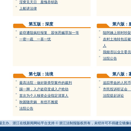
=
淫窝见天日 羞愧吞钥匙
=
上船讲法律
第五版：深度
第六版：
=
=
盗窃遭阻疯狂报复 嚣张恶贼罪加一等
陆阿姨上班时吵架
=
=
一密一疏 一喜一忧
农村土地转包后被
人
=
我能否以业主委员
=
法院公告
第七版：法境
第八版：
=
=
最高法院：做好新类型案件的裁判
追踪带血的人民币
=
=
踢一脚，入户盗窃变成入户抢劫
市民投诉听证会 
=
首次为个人独资企业指定清算人
法院提起诉讼
=
秋困随意躺 有些不雅观
=
法院公告
报主办、浙江在线新闻网站平台支持 © 浙江法制报版权所有，未经许可不得建立镜像