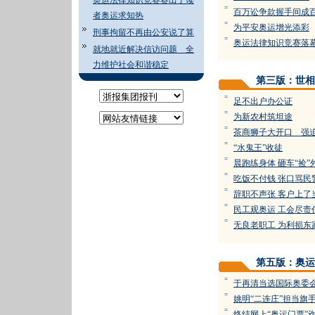
奥运法律知识竞赛赛出了读
=
百万讼争款握手间成
者奥运求知热
=
为平安奥运增光添彩
刑事拘留不再由公安说了算
=
奥运法律知识竞赛落
就地就近解决信访问题 全
力维护社会和谐稳定
第三版：世相
=
足不出户办公证
=
为新农村筑坦途
=
茶商狮子大开口 强
=
“水鬼王”收徒
=
晨跑练身体 砸车“捡”
=
吃饭不付钱 张口骂民
=
辞职不声张 客户上了
=
民工观奥运 工会尽责
=
无良老职工 为利损东
第五版：奥运
=
于再清当选国际奥委
=
姚明“二连庄”担当旗
=
终结网上“奥运门票”