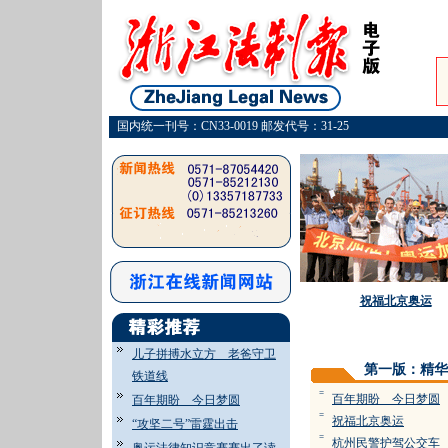
国内统一刊号：CN33-0019 邮发代号：31-25
祝福北京奥运
儿子拼搏水立方 老爸守卫
第一版：精华
铁道线
=
百年期盼 今日梦圆
百年期盼 今日梦圆
=
祝福北京奥运
“攻坚二号”雷霆出击
=
杭州民警护驾公交车