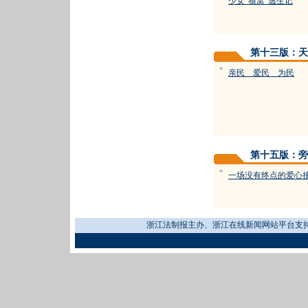
少女“狼窝”逃生记
第十三版：天
=
亲民 爱民 为民
第十五版：旁
=
一场没有终点的爱心
浙江法制报主办、浙江在线新闻网站平台支持