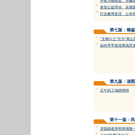
开瓶为偷瓶盖 涉嫌
=
参加公益劳动 采摘
=
打击赌博卖淫 公布
第七版：镜鉴
=
“文物斗士”沦为“黄山
=
如何早早发现胃病恶
第九版：读图
=
正午的工地静悄悄
第十一版：民
=
灵隐路面突然坍塌致
=