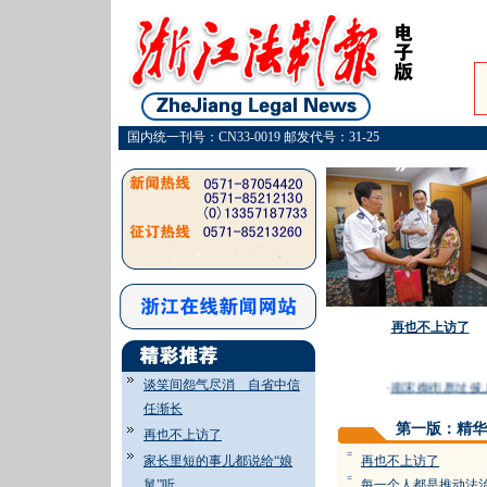
国内统一刊号：CN33-0019 邮发代号：31-25
再也不上访了
谈笑间怨气尽消 自省中信
·
南宋御街原址披上
任渐长
第一版：精华
再也不上访了
=
家长里短的事儿都说给“娘
再也不上访了
=
舅”听
每一个人都是推动法