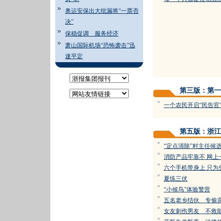
奥运安保出大纰漏将“一票否
决”
保稳促调 服务经济
萧山国际机场“恐怖袭击”迅
速平定
第三版：第一
=
一个农民开启“民告官
第五版：浙江
=
“定点清除”村主任候
=
消防产品牢靠不 网上
=
六个手机带身上 只为
=
夏练三伏
=
“小候鸟”体验警营
=
五名老乡结伙 专偷
=
女友刺伤男友 不救
=