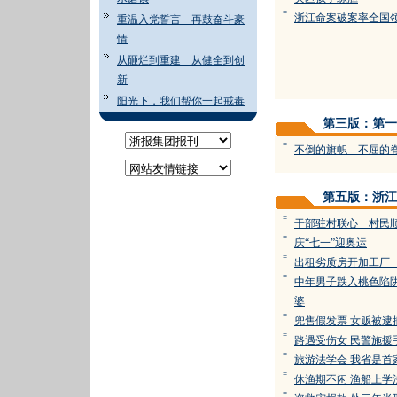
=
浙江命案破案率全国
重温入党誓言 再鼓奋斗豪
情
从砸烂到重建 从健全到创
新
阳光下，我们帮你一起戒毒
第三版：第一
=
不倒的旗帜 不屈的
第五版：浙江
=
干部驻村联心 村民
=
庆“七一”迎奥运
=
出租劣质房开加工厂
=
中年男子跌入桃色陷
婆
=
兜售假发票 女贩被逮
=
路遇受伤女 民警施援
=
旅游法学会 我省是首
=
休渔期不闲 渔船上学
=