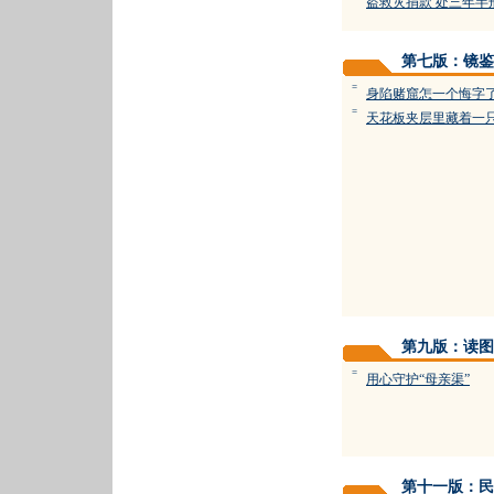
盗救灾捐款 处三年半
第七版：镜鉴
=
身陷赌窟怎一个悔字
=
天花板夹层里藏着一只
第九版：读图
=
用心守护“母亲渠”
第十一版：民