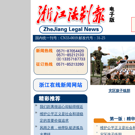
国内统一刊号：CN33-0019 邮发代号：31-25
灾区孩子练胆
我们距离很远心却贴得很近
维护公平正义是社会和谐稳
第一版：精华
定的首要价值追求
=
风雨之夜，他带队挺进孤岛
维护公平正义是社会
=
水磨镇
灾区孩子练胆