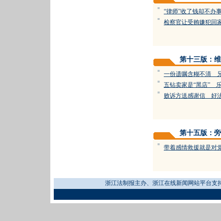
=
“律师”收了钱却不办
=
检察官让受贿嫌犯回
第十三版：维
=
一份遗嘱含糊不清 
=
五钻卖家是“黑店” 
=
败诉方送感谢信 好
第十五版：旁
=
带着感情救援就是对
浙江法制报主办、浙江在线新闻网站平台支持