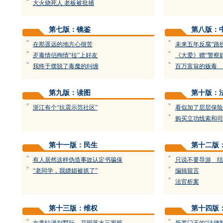
=
大火烧死人 老板被批捕
第七版：镜鉴
第八版：
=
=
在那遥远的地方心很苦
未来五年反腐“路
=
=
歹毒情侣殉情“拉”上好友
《大爱》赠“警察
=
=
我终于摆脱了毒魔的纠缠
百万富翁的贩毒 
第九版：读图
第十版：
=
=
浙江有个“抗震示范社区”
看似加了层层保险
=
购买立功线索和司
第十一版：民生
第十二版
=
=
有人居然这样伪造事故认定书骗保
只说不要导游 结
=
=
“老同学，我嫖娼被抓了”
编辑留言
=
法官析案
第十三版：维权
第十四版
=
=