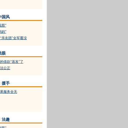
中国风
线图”
妈妈”
“亲友团”全军覆没
法眼
的借款“蒸发”了
法公正
：援手
果服务全无
：法趣