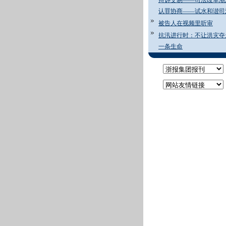
辩诉交易——司法改革潮
认罪协商——试水和谐司
被告人在视频里听审
抗汛进行时：不让洪灾夺
一条生命