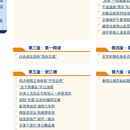
流
“恳请”一词透露
=
法
不追逃跑“黑车”
=
刑案远程审判找准
=
文物保护不要局限
走
=
建筑垃圾堆山造景
=
保护举报人该有系
第三版：第一阅读
第四版：
=
=
白色原盐里的“黑色交易”
非常时期任免是否
第五版：浙江潮
第六版：
=
=
鸡犬相闻之地有条“平安边界”
暴雨让城市如此脆
=
“女子禁毒队”不让须眉
=
外来人员失足与本地人一样受宽待
=
东阳“许霆”以犯诈骗罪定谳
=
集资再放贷 领得七年刑
=
绑架卖淫女 勒索蹲班房
=
拍卖房地产 端平一碗水
=
夫妻千里行 终点酿血案