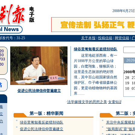
2008年6月2
邮发代号：31-25
关于本报
|
投稿信箱
|
网管信箱
|
绿谷里匍匐着反盗猎别动队
这里地处浙西南，有一
片1898平方公里的翠山绿
园，白鹭翔集，猕猴跃动；
这里是生态旅游的绝好胜
境，其中百山祖国家级自然
保护区、巾子峰省级森林公
园，更是动植物物种的基因
促进公民法律信仰普遍建立
库……
·
法学嫁接文学的思想之美
·
女童钻进别墅玩 
毒
第一版：精华新闻
第二版：
立
力
=
=
绿谷里匍匐着反盗猎别动队
关注中央反腐规划
=
=
促进公民法律信仰普遍建立
“饭局面试”是“饭
=