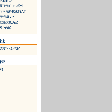
出政府的自律
彰显可贵的执法理性
了司法科技化的入口
于强调义务
就是变废为宝
统的制度
看法
需要“非常标准”
调查
弱