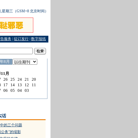
5日,星期三（GSM+8 北京时间）
广告服务
|
征订发行
|
数字报纸
花园落水三家赔
·
看似加了层层保险的借款“蒸发”了
·
暴雨让城市如此脆弱
·
白色原盐里的
实话
中的三个问题
局公务”的缩影