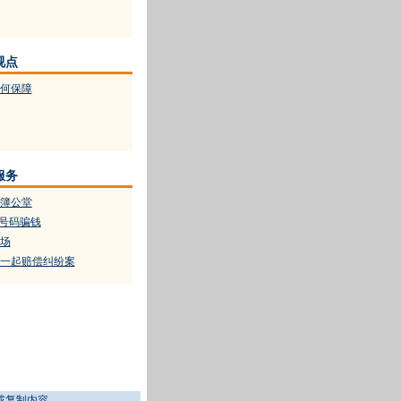
视点
何保障
服务
簿公堂
机号码骗钱
场
一起赔偿纠纷案
或复制内容