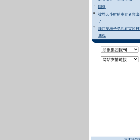
国祭
被埋65小时的幸存者救出
了
浙江英雄子弟兵在灾区日
鏖战
浙江法制