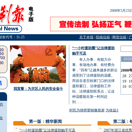
2008年5月2
邮发代号：31-25
关于本报
|
投稿信箱
|
网管信箱
|
“一小时援助圈”让法律援助
触手可及
有人办事、有能力办
事、有场地办事、有经费办
事，“四有”让越来越多的群众
感受到了法律援助的温暖。
而设在老百姓家门口的法律
援助窗口、法律援助工作
我宣誓：为灾区人民的安全奋斗
站、法律援助联系点，让这
种温暖能在第一时间赶
到……
的
·
村民为律师塑铜像致谢
·
为收益分配朋友对
全
第一版：精华新闻
第二版：
=
=
“一小时援助圈”让法律援助触手可及
2007年浙江省优