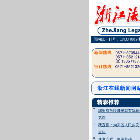
国内统一刊号：CN33-0019 
哪里有危险哪里就有飘扬
党旗
我宣誓：为灾区人民的安
奋斗
逝者安祥 生者坚强