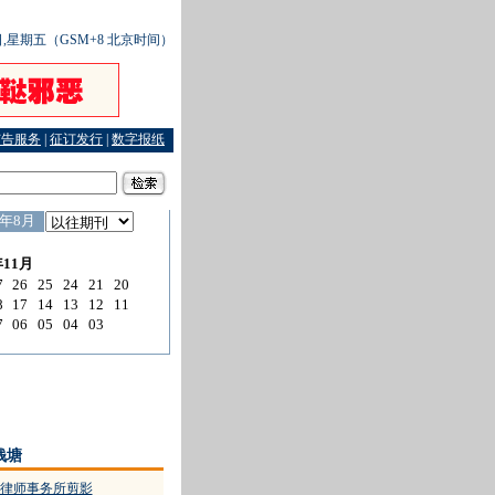
3日,星期五（GSM+8 北京时间）
广告服务
|
征订发行
|
数字报纸
簿公堂
·
“一小时援助圈”让法律援助触手可及
·
善款善用，法律如何保障
·
2007年浙江
钱塘
秀律师事务所剪影