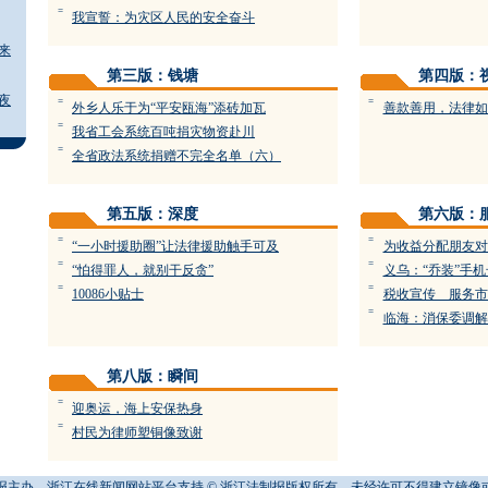
=
我宣誓：为灾区人民的安全奋斗
来
第三版：钱塘
第四版：
夜
=
=
外乡人乐于为“平安瓯海”添砖加瓦
善款善用，法律如
=
我省工会系统百吨捐灾物资赴川
=
全省政法系统捐赠不完全名单（六）
第五版：深度
第六版：
=
=
“一小时援助圈”让法律援助触手可及
为收益分配朋友对
=
=
“怕得罪人，就别干反贪”
义乌：“乔装”手
=
=
10086小贴士
税收宣传 服务市
=
临海：消保委调解
第八版：瞬间
=
迎奥运，海上安保热身
=
村民为律师塑铜像致谢
报主办、浙江在线新闻网站平台支持 © 浙江法制报版权所有，未经许可不得建立镜像