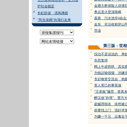
充分发挥综治优势 全力维
=
金塘大桥保险人诉请
护社会稳定
=
奥运圣火登顶珠峰
长虹卧波 清风拂面
=
嘉善 污水池夺4命企
“民生保姆”向我们走来
=
金东 非法收购穿山
=
导读
第三版：世相
=
综治不是说说的 养
=
失而复得
=
网上牛皮哄哄 其实
=
为钱运输假烟 涉嫌
=
专赶物资交流会 抱
=
害人害己的事莫做
=
“王老板”骗货 签真
=
醉汉放“诈弹” 警方
=
盗贼用假名 依然被
=
前妻找上门 强奸求
=
为赚一千元 运毒近