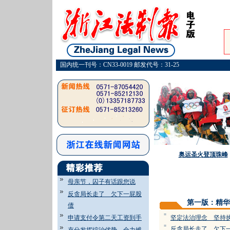
国内统一刊号：CN33-0019 邮发代号：31-25
奥运圣火登顶珠峰
母亲节，囚子有话跟您说
反贪局长走了 欠下一屁股
第一版：精华
债
=
申请支付令第二天工资到手
坚定法治理念 坚持
=
反贪局长走了 欠下