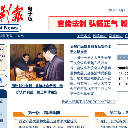
2008年4月
邮发代号：31-25
关于本报
|
投稿信箱
|
网管信箱
|
我省产品质量和食品安全水
平大幅提高
省十一届人大常委会第
三次会议昨天起在杭州举
行。会议将审议全省产品质
量和食品安全整治情况的报
告、地方性法规以及人事议
案。省委书记、省人大常委
围绕创业创新 化解社会矛盾 维
会主任赵洪祝主持了昨天的
护人民利益 促进和谐稳定
第一次全体会议……
管
·
抢劫出租车不是我们的“主业”
·
两个案件的不
第一版：精华新闻
第二版：
矛
=
=
和
我省产品质量和食品安全水平大幅提高
家门口的“戒毒所”
=
=
围绕创业创新 化解社会矛盾 维护人民利
“过期歌舞厅”抗