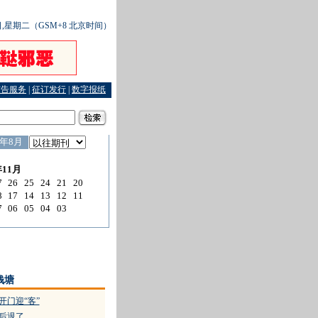
1日,星期二（GSM+8 北京时间）
广告服务
|
征订发行
|
数字报纸
同结果说明：该保的险不能不保
·
法院院长连续行贿“乌纱帽”照戴
·
“外婆的澎湖湾”沙盘
钱塘
开门迎“客”
诉后退了