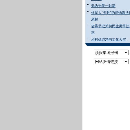
无边光景一时新
外星人“天眼”的烦恼靠法
来解
省委书记关切民生类司法
求
还村娃纯净的文化天空