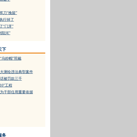
挥刀“挽留”
”执行掉了
了“门牙”
浏阳河”
天下
“乌纱帽”照戴
大测绘违法典型案件
话被罚款三千
10”工程
为干部任用重要依据
服务