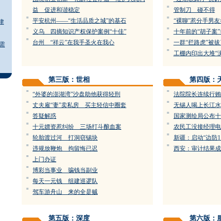
=
益 促进和谐稳定
管制刀 碰不得
=
=
平安杭州——“生活品质之城”的基石
“裸聊”惹分手男友
律
=
=
义乌 四摘知识产权保护案例“十佳”
十年前的“胡子案
=
=
台州 “祥云”在我手圣火在我心
一群“拦路虎”被拔
需
=
工棚内印出大堆“
第三版：世相
第四版：
=
=
“外婆的澎湖湾”沙盘助他获得轻刑
法院院长连续行贿
=
=
丈夫雇“妻”卖私房 买主轻信中圈套
无锡人喝上长江水
=
=
答疑解惑
国家测绘局公布十
=
=
十元嫖资惹纠纷 三场打斗酿血案
农民工没接经理电
=
=
轮胎渡过河 打洞窃锡块
新疆：启动“边防1
=
=
违规放鞭炮 拘留悔已迟
西安：审计结果成
=
上门办证
=
博彩当事业 骗钱当副业
=
每天一元钱 组建巡逻队
=
驾车游舟山 来的全是贼
第五版：深度
第六版：