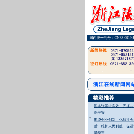
国内统一刊号：CN33-0019 
固本强基求实效 齐抓共
保平安
围绕创业创新 化解社会
盾 维护人民利益 促进
谐稳定