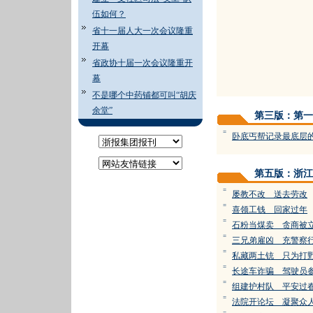
伍如何？
省十一届人大一次会议隆重
开幕
省政协十届一次会议隆重开
幕
不是哪个中药铺都可叫“胡庆
余堂”
第三版：第一
=
卧底丐帮记录最底层
第五版：浙江
=
屡教不改 送去劳改
=
喜领工钱 回家过年
=
石粉当煤卖 贪商被
=
三兄弟雇凶 充警察
=
私藏两土铳 只为打
=
长途车诈骗 驾驶员
=
组建护村队 平安过
=
法院开论坛 凝聚众