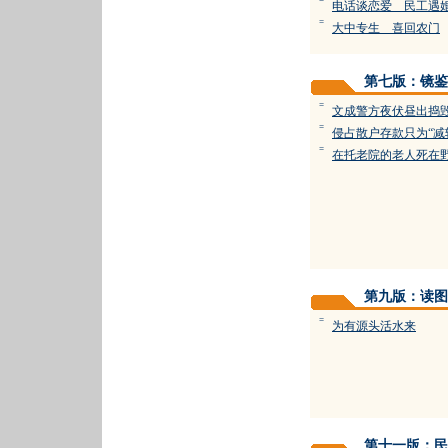
=
电话谈恋爱 民工遇
=
大中专生 喜回农门
第七版：镜鉴
=
文成警方夜伏昼出捣
=
侵占散户存款只为“减
=
在托老院的老人死在
第九版：读图
=
为有源头活水来
第十一版：民