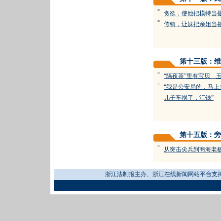
=
贪欲，使他把模特当
=
传销，让妹把亲姐当
第十三版：维
=
“隔夜茶”里有宝贝 
=
“我是公安局的，马上
儿子车祸了，汇钱”
第十五版：旁
=
从突击尖兵到商海老
浙江法制报主办、浙江在线新闻网站平台支持