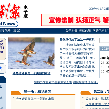
2007年11月2
邮发代号：31-25
关于本报
|
投稿信箱
|
网管信箱
|
量化评估给了法治一杆标尺
社会的法治化水平有多
高？杭州市余杭区为它找到
了一把看得见摸得着的“标
尺”。近日，这套耗时一年，
邀请国内、省内数十名专家
学者共同制定出的法治量化
评估体系终于出炉，并接受
今冬请许候鸟一个美丽的承诺
学者们的进一步论证……
·
震撼力来自对民生的秉笔直书
·
倡廉短信传递百姓反腐智慧
·
“
华
第一版：精华新闻
第二版：
承
=
=
今冬请许候鸟一个美丽的承诺
公众监督才是对高
=
人大监督“红头文
绿色
=