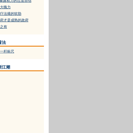
”暴露权力的过度自信
大魄力
疗法规的软肋
府才是成熟的政府
之有
看法
一杆标尺
浙江潮