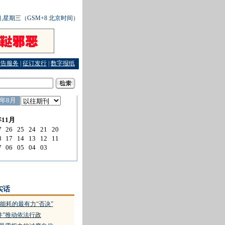
8日,星期三（GSM+8 北京时间）
广告服务
|
征订发行
|
数字报纸
苯酚耗子”送命的送命入狱的入狱
·
有“艾”更需有爱
·
量化评估给了法治一杆标尺
实话
能耗的最有力“否决”
件”推动依法行政