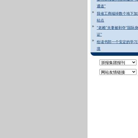
通道”
我省工商端掉数个地下加
站点
“老赖”夫妻被剥夺“国际
证”
给读书郎一个安定的学习
境