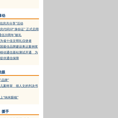
移动
0，信息共分享”活动
代码SP“身份证” 正式启用
信20周年”献礼
为省十佳文明礼仪使者
国最佳品牌建设奥运案例奖
移动通信基站测试开通 为
提供通信保障
法眼
干品牌”
儿案终审 很人文的判决书
上“纳米眼镜”
：援手