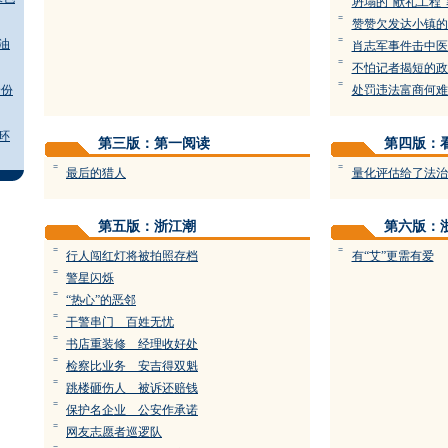
坍塌的“献礼工程
=
赞赞欠发达小镇的
=
油
肖志军事件击中医
=
不怕记者揭短的政
=
身份
处罚违法富商何难
环
第三版：第一阅读
第四版：
=
=
最后的猎人
量化评估给了法治
第五版：浙江潮
第六版：
=
=
行人闯红灯将被拍照存档
有“艾”更需有爱
=
警星闪烁
=
“热心”的恶邻
=
干警串门 百姓无忧
=
书店重装修 经理收好处
=
检察比业务 安吉得双魁
=
跳楼砸伤人 被诉还赔钱
=
保护名企业 公安作承诺
=
网友志愿者巡逻队