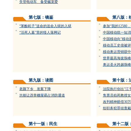
=
失管电动车 备受贼宠爱
第七版：镜鉴
第八版：
=
=
“苯酚耗子”送命的送命入狱的入狱
参加“我的1258
=
=
“活死人墓”里的怪人落网记
中国移动统一短消息
=
中国移动向“移动通
=
移动员工史俍被评
=
移动奥运营销获中
=
世界最高海拔珠峰
奥运圣火跨越珠峰
第九版：读图
第十版：
=
=
老颜下乡 发案下降
法院执行创出“江
=
=
岂能让违章棚屋霸占消防通道
售票员掐死教授女
改判精神赔偿30万
=
给职务犯罪侦查戴
第十一版：民生
第十二版
=
=