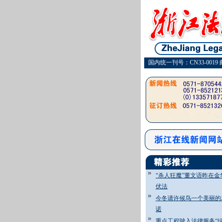
国内统一刊号：CN33-0019 
“杀人狂魔”董文语昨在金
伏法
今冬请许候鸟一个美丽的
诺
重点工程驶入法律服务“