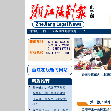
国内统一刊号：CN33-0019 邮发代号：31-25
外国专家探访“社区矫
外来妹奋力抗暴落下残疾
检察长不远千里送去真情
瑞安开出外来民工维权“特
第一版：精华
快”
=
瑞安开出外来民工维权
学习贯彻十七大精神 创新