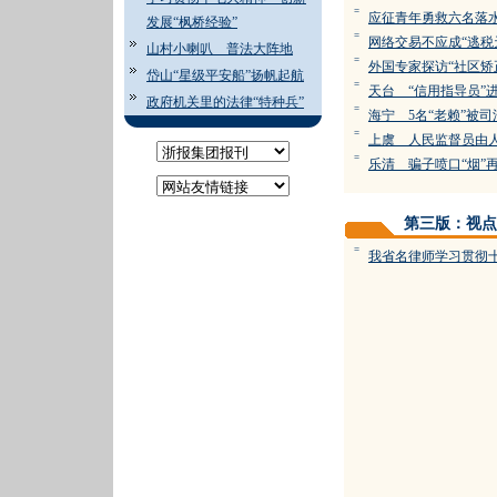
=
应征青年勇救六名落
发展“枫桥经验”
=
网络交易不应成“逃税
山村小喇叭 普法大阵地
=
外国专家探访“社区矫
岱山“星级平安船”扬帆起航
=
天台 “信用指导员”
政府机关里的法律“特种兵”
=
海宁 5名“老赖”被
=
上虞 人民监督员由
=
乐清 骗子喷口“烟”
第三版：视点
=
我省名律师学习贯彻