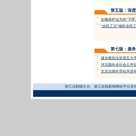
第五版：深度
=
生物保护法为何“千呼
=
“农民工日”倾听农民
第七版：服务
=
城乡规划法呈现五大
=
河北面向全社会公开
=
北京法律向导站开进
浙江法制报主办、浙江在线新闻网站平台支持