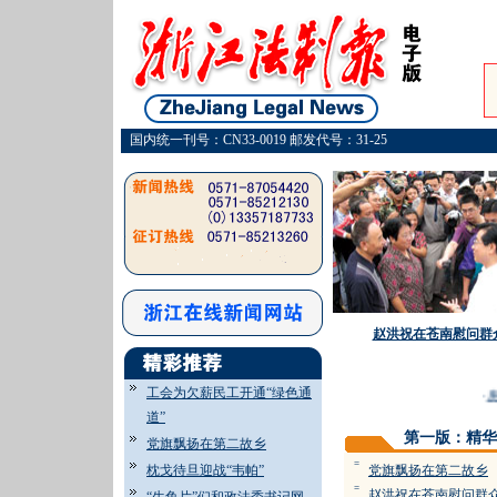
国内统一刊号：CN33-0019 邮发代号：31-25
赵洪祝在苍南慰问群
工会为欠薪民工开通“绿色通
·
房
道”
第一版：精华
党旗飘扬在第二故乡
=
枕戈待旦迎战“韦帕”
党旗飘扬在第二故乡
=
赵洪祝在苍南慰问群