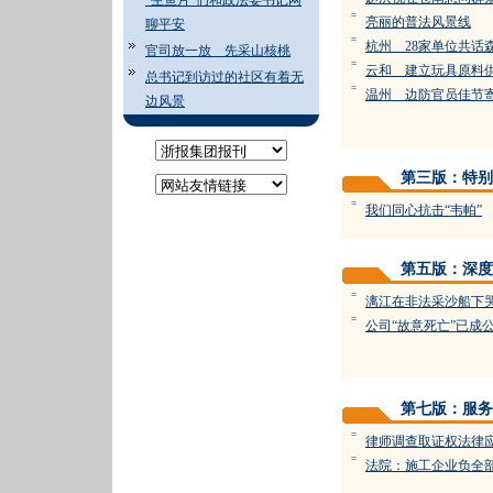
“生鱼片”们和政法委书记网
=
亮丽的普法风景线
聊平安
=
杭州 28家单位共话
官司放一放 先采山核桃
=
云和 建立玩具原料
总书记到访过的社区有着无
=
温州 边防官员佳节
边风景
第三版：特别
=
我们同心抗击“韦帕”
第五版：深度
=
漓江在非法采沙船下
=
公司“故意死亡”已成
第七版：服务
=
律师调查取证权法律
=
法院：施工企业负全