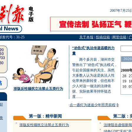
2007年7月2
邮发代号：31-25
关于本报
|
投稿信箱
|
网管信箱
|
“劝告式”执法传递温暖的力
量
两个多月前，湖州市交
警推出了“劝告式”执法模式，
引起全国媒体的关注。虽然
大多数人认为这是执法人性
化带来的新转变，但也有不
少人对这一做法的法律依
浙版反性骚扰立法禁止五类行为
据、实际效果等持怀疑态
度……
好
·
点一盏灯为迷途少年照亮前程
·
除草剂除了
第一版：精华新闻
第二版：
类
=
=
浙版反性骚扰立法禁止五类行为
法律阻击虚假新闻
=
绿色GDP“夭折”