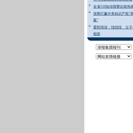
全省110短信报警比较热
浙商打赢中美知识产权“
案”
爱民情深：找找找 父子
相牵