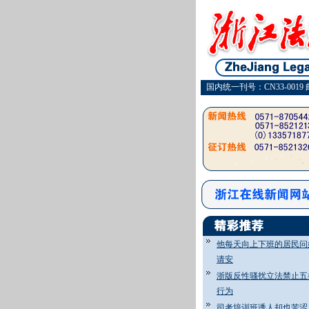
国内统一刊号：CN33-0019 
他每天向上下班的居民问
请安
浙版反性骚扰立法禁止五
行为
司考培训班诱人却也苦涩