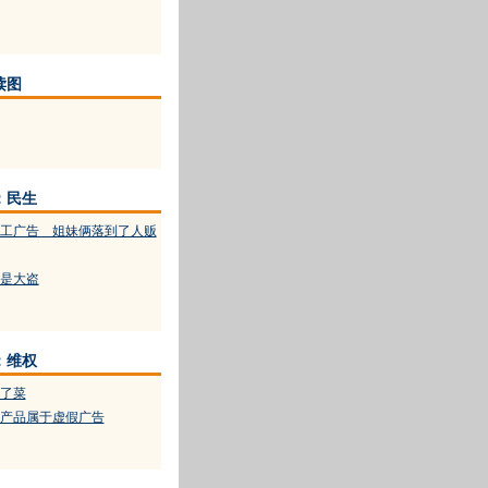
读图
：民生
工广告 姐妹俩落到了人贩
是大盗
：维权
了菜
产品属于虚假广告