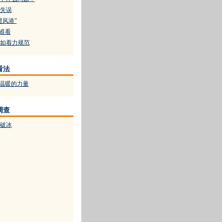
失误
避风港”
给谁看
如着力规范
看法
递温暖的力量
调查
破冰