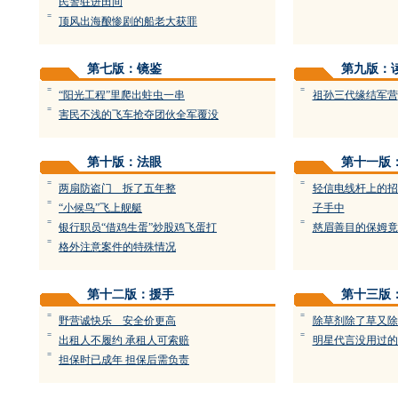
民警驻进田间
=
顶风出海酿惨剧的船老大获罪
第七版：镜鉴
第九版：
=
=
“阳光工程”里爬出蛀虫一串
祖孙三代缘结军营
=
害民不浅的飞车抢夺团伙全军覆没
第十版：法眼
第十一版
=
=
两扇防盗门 拆了五年整
轻信电线杆上的招
=
“小候鸟”飞上舰艇
子手中
=
=
银行职员“借鸡生蛋”炒股鸡飞蛋打
慈眉善目的保姆竟
=
格外注意案件的特殊情况
第十二版：援手
第十三版
=
=
野营诚快乐 安全价更高
除草剂除了草又除
=
=
出租人不履约 承租人可索赔
明星代言没用过的
=
担保时已成年 担保后需负责