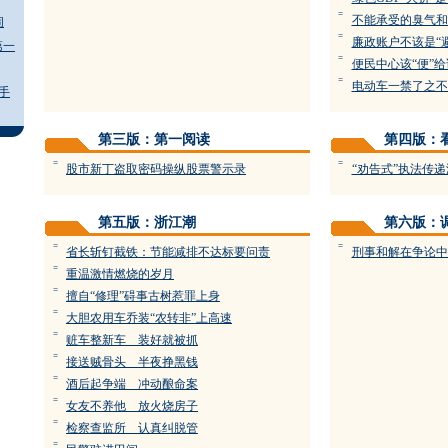
=
不能承受的臭气和
闹
=
廉政账户不该是“
第一
=
便民中心该“便”
=
电动车一禁了之不
手
第三版：第一阅读
第四版：
=
=
股市新丁盗取密码操纵股票警示录
“劝告式”执法传
第五版：浙江潮
第六版：
=
=
省长斩钉截铁：节能减排不达标要问责
刑事和解在争论中
=
重温激情燃烧的岁月
=
擅自“修理”碍事古树惹罪上身
=
大胆农用车乔装“农转非”上高速
=
赃车整新车 装好就被抓
=
接送贼骨头 半夜挣黑钱
=
酒后起争端 冲动酿命案
=
女友不养他 放火烧房子
=
检察查监所 认真纠脱管
=