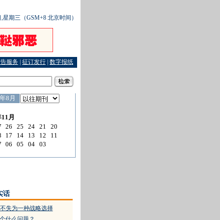
5日,星期三（GSM+8 北京时间）
广告服务
|
征订发行
|
数字报纸
草又除了菜
·
刑事和解在争论中破冰
·
“劝告式”执法传递温暖的力量
·
股市新丁盗取密码
实话
不失为一种战略选择
是个什么问题？