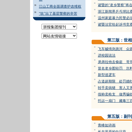
=
诸暨的“老乡警察”将
江山工商全面调查护农维权
=
浙江新闻界乒乓球比
“吹”出了基层警察的辛苦
=
温州家庭暴力民警必
=
诸暨法官给起诉书竞
第三版：世相
=
飞车贼情急跳河 众
=
进校园说法
=
弟弟拉他去偷盗 哥
=
冒名老乡图轻罚 岂
=
新型巡逻车
=
占道超期限 处罚婚
=
转手卖病猪 害人又
=
假称卖枪支 做秀骗
=
托运一扇门 藏毒三
第五版：副刊
=
青峰如诗画
=
长在平原的向日葵