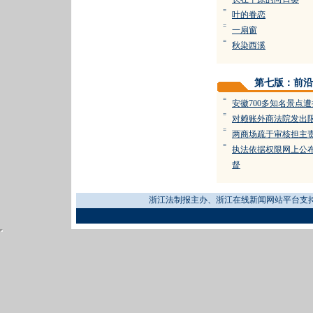
=
叶的眷恋
=
一扇窗
=
秋染西溪
第七版：前沿
=
安徽700多知名景点
=
对赖账外商法院发出
=
两商场疏于审核担主
=
执法依据权限网上公
督
浙江法制报主办、浙江在线新闻网站平台支持