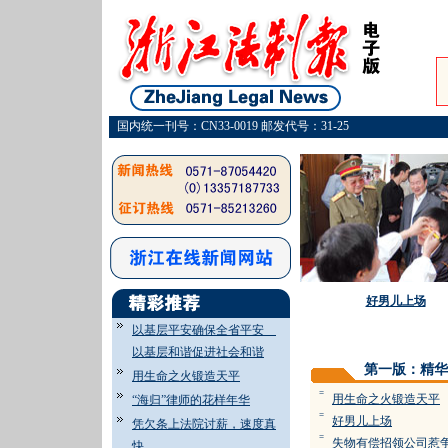
国内统一刊号：CN33-0019 邮发代号：31-25
好男儿上场
以基层平安确保全省平安
·
以基层和谐促进社会和谐
第一版：精华
用生命之火锻造天平
=
用生命之火锻造天平
“海归”律师的花样年华
=
好男儿上场
凭欠条上法院讨薪，速度真
=
失物有偿招领公司惹
快