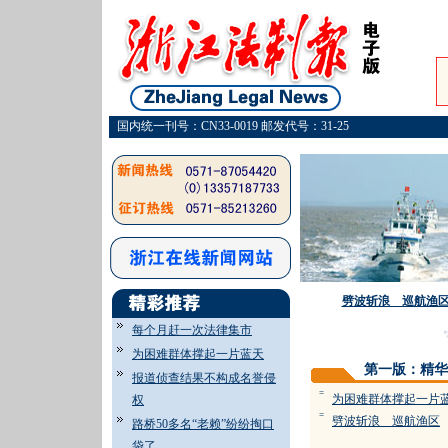
国内统一刊号：CN33-0019 邮发代号：31-25
劈波斩浪 巡航渔
每个月赶一次法律集市
·
为困难群体撑起一片蓝天
第一版：精华
报道侦查结果不构成名誉侵
=
为困难群体撑起一片
权
=
劈波斩浪 巡航渔区
路桥50多名“老赖”纷纷掏口
袋了