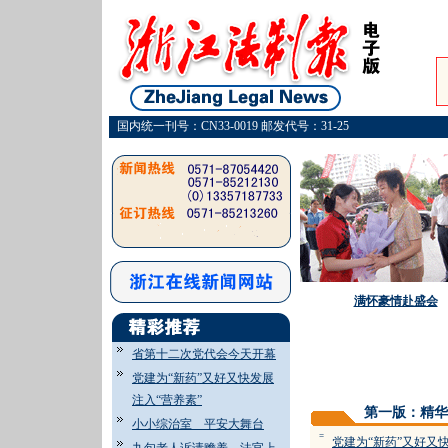
国内统一刊号：CN33-0019 邮发代号：31-25
满怀豪情赴盛会
省第十二次党代会今天开幕
党建为“新药”又好又快发展
注入“营养素”
第一版：精华
小小综治室 平安大舞台
=
党建为“新药”又好又