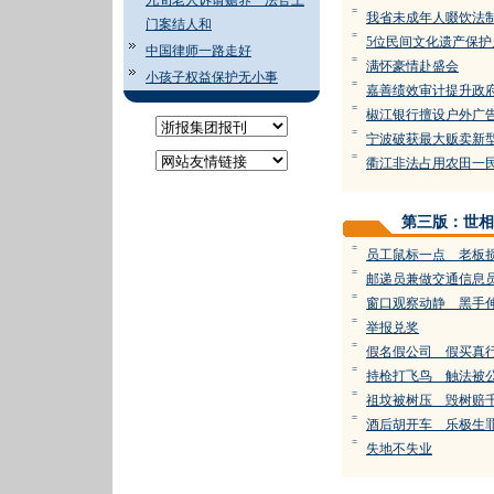
九旬老人诉请赡养 法官上
=
我省未成年人啜饮法
门案结人和
=
5位民间文化遗产保护
中国律师一路走好
=
满怀豪情赴盛会
小孩子权益保护无小事
=
嘉善绩效审计提升政
=
椒江银行擅设户外广
=
宁波破获最大贩卖新
=
衢江非法占用农田一
第三版：世相
=
员工鼠标一点 老板
=
邮递员兼做交通信息
=
窗口观察动静 黑手
=
举报兑奖
=
假名假公司 假买真
=
持枪打飞鸟 触法被
=
祖坟被树压 毁树赔
=
酒后胡开车 乐极生
=
失地不失业