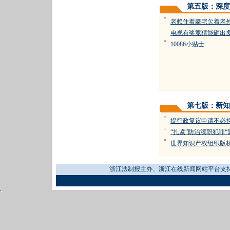
第五版：深度
=
老赖住着豪宅欠着老
=
电视有奖竞猜能砸出多
=
10086小贴士
第七版：新知
=
提行政复议申请不必担
=
“扎紧”防治渎职犯罪“
=
世界知识产权组织版
浙江法制报主办、浙江在线新闻网站平台支持