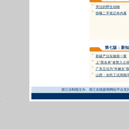
=
哭泣的野生动物
=
惊曝二手笔记本内幕
第七版：新知
=
新破产法实施第一案
=
上“黑名单”者禁入土
=
广东立法为“外嫁女”
=
山西：农民工试用期
浙江法制报主办、浙江在线新闻网站平台支持