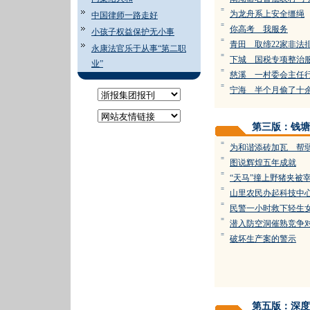
=
为龙舟系上安全缰绳
中国律师一路走好
=
你高考 我服务
小孩子权益保护无小事
=
青田 取缔22家非法
永康法官乐于从事“第二职
=
下城 国税专项整治
业”
=
慈溪 一村委会主任
=
宁海 半个月偷了十
第三版：钱塘
=
为和谐添砖加瓦 帮
=
图说辉煌五年成就
=
“天马”撞上野猪夹被
=
山里农民办起科技中
=
民警一小时救下轻生
=
潜入防空洞催熟竞争
=
破坏生产案的警示
第五版：深度