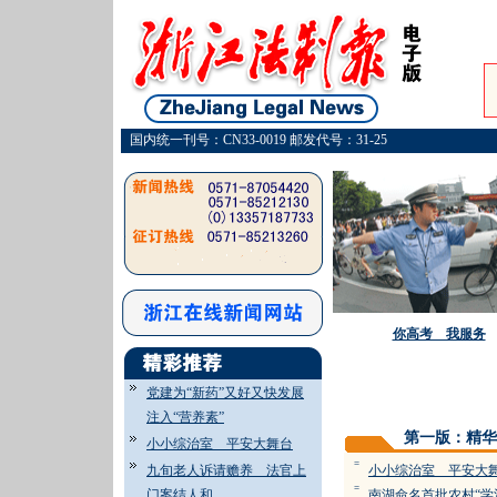
国内统一刊号：CN33-0019 邮发代号：31-25
你高考 我服务
党建为“新药”又好又快发展
注入“营养素”
第一版：精华
小小综治室 平安大舞台
=
九旬老人诉请赡养 法官上
小小综治室 平安大
=
门案结人和
南湖命名首批农村“学