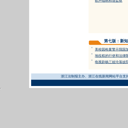
歌声唱响和谐监狱
第七版：新知
=
美校园枪案警示我国
=
地役权的行使和法律
=
电视剧杨三姐沦落妓
浙江法制报主办、浙江在线新闻网站平台支持