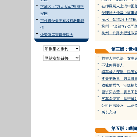
=
在押嫌疑人上演中国版
下城区：“万人大军”织密平
=
受理特大仲裁中海事
安网
=
丽水 禁猎2个月猎枪
百姓遭受天灾有权获救助赔
=
杭州 “金箭”行动严
偿
=
杭州 铁路大提速教
让旁听席变得无限大
第三版：世相
=
检察人性执法 女生
=
不让你再害人
=
轿车栽入深溪 民警
=
丈夫要吸毒 叫妻做
=
盗贼放煤气 涉嫌抢
=
巨资买古董 竟是工
=
买车贪便宜 购赃被
=
公司违法经营 工商
=
所长充电
第五版：瞬间
=