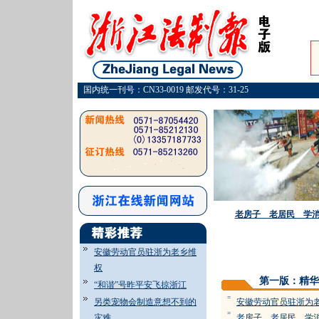
国内统一刊号：CN33-0019 邮发代号：31-25
老房子 老居民 学
安徽劳动官员驻浙为老乡维
权
第一版：精华
“和谐”号昨平安飞掠浙江
=
另类宠物会制造意想不到的
安徽劳动官员驻浙为
=
灾难
老房子 老居民 学