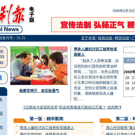
2006年6月2
邮发代号：31-25
关于本报
|
投稿信箱
|
网管信箱
|
帮杀人嫌犯讨回工钱寄给贫
困家人
“我杀了人罪孽深重，但
没想到你们普陀的民警这样
帮我……”近日，当舟山普陀
区公安分局沈中派出所民警
小王将2208元钱的邮政汇款
凭证，交到公安部网上追逃
检察官挥汗 老百姓通气
对象、湖南籍抢劫杀人嫌
犯……
来
·
5元祭祖卡促发民告官
·
职业伤害难道只能自己忍着？
·
信息网“网”住少年“
贫
第一版：精华新闻
第二版：
=
=
米
帮杀人嫌犯讨回工钱寄给贫困家人
黑心作坊制售“毒
=
=
履行监督职能 保障权益实现
嵊州人打算给“小