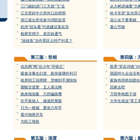
=
=
三门媳妇进门三天就“飞”走
从大树进城看“大
=
=
江北管好中介所外口自然明
给卡车穿“反光背心
=
=
浙江派出所也参与消防监管
花心女子要离婚 
=
=
杭州“回头看”代表建议落实否
童心节能
=
检察官挥汗 老百姓通气
=
“娃娃鱼”当作景区土特产叫卖？
第三版：世相
第四版：
=
=
信息网“网”住少年“开锁王”
医界“堂吉诃德”1
=
=
吸食冰毒生幻觉 捡块玻璃作利刃
我国99％企业没
=
=
租房招工挂牌牌 货物到手溜快快
家族色情抢劫团伙
=
=
围殴交巡警 五人落法网
回家去吧
=
=
跑来报假案 只想骗路费
万荷争艳西子湖
=
=
扒手装病人 难逃民警眼
大学生就业“零工
=
只为一根烟 要坐六年牢
=
看仔细再开车
=
为民工维权
第五版：深度
第六版：