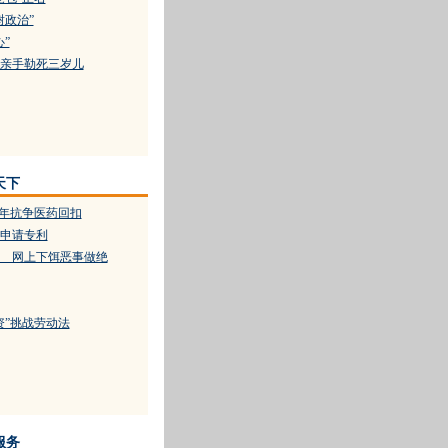
树政治”
”
亲手勒死三岁儿
天下
0年抗争医药回扣
有申请专利
 网上下饵恶事做绝
资”挑战劳动法
服务