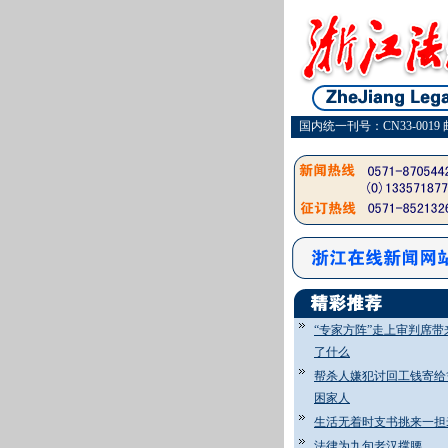
国内统一刊号：CN33-0019 
“专家方阵”走上审判席带
了什么
帮杀人嫌犯讨回工钱寄给
困家人
生活无着时支书挑来一担
法律为九旬老汉撑腰