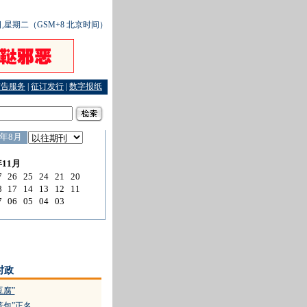
0日,星期二（GSM+8 北京时间）
广告服务
|
征订发行
|
数字报纸
开锁王”
·
帮杀人嫌犯讨回工钱寄给贫困家人
时政
豆腐”
笼包”正名