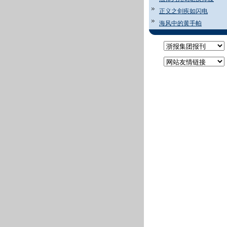
正义之剑疾如闪电
海风中的黄手帕