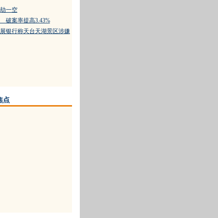
劫一空
破案率提高3.43%
展银行称天台天湖景区涉嫌
焦点