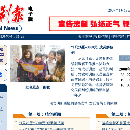
2007年1月1
邮发代号：31-25
关于本报
|
投稿信箱
|
网管信箱
|
“1只鸡蛋=3000元”成调解范
例
从元月始，龙游县湖镇
镇就调解工作推出奖励办
法：每成功调处一起民间纠
纷，对农村调解人员在县财
政奖励30元的基础上，镇里
另行奖励20元。这是该镇强
红色景点一图收
化民间纠纷调解的新举措。
10年来……
力
·
法官明断蹊跷的借条官司
·
女反贪局长的剑胆琴心
·
警察
解范
第一版：精华新闻
第二版：
=
=
”
“1只鸡蛋=3000元”成调解范例
连癌症都不算重大
=
=
一部“捉虫”与“护花”合一的法规出世
盯死“火药库”