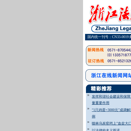
国内统一刊号：CN33-0019 
发挥和谐社会建设和保障
量重要作用
“1只鸡蛋=3000元”成调
例
噬林乌炭窑闭上“血盆大口
以法律的名义践诺