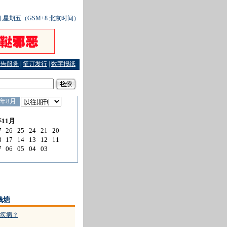
9日,星期五（GSM+8 北京时间）
广告服务
|
征订发行
|
数字报纸
佩枪出街巡逻
·
不欢而散的网友见面
·
“1只鸡蛋=3000元”成调解范例
钱塘
疾病？