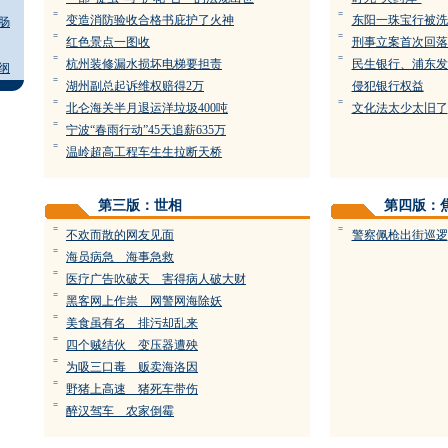
=
=
变造消防验收合格书庇护了火神
东阳一珠宝行被洗
肠
=
=
红色景点一图收
刑事立案首次回落 
=
=
杭州装修漏水损坏电梯要担责
民生银行、浦东发
纲
=
湖州副总起诉维权赔得2万
侵犯银行权益
=
=
北仑海关半月退运洋垃圾400吨
文化法太少太旧了
=
宁波“春雨行动”45天追薪635万
=
温岭超高工程车生生拉断天桥
第三版：世相
第四版：
=
=
不欢而散的网友见面
警察佩枪出街巡逻
=
海员病急 海事急救
=
医疗广告吹破天 害得病人破大财
=
黑客网上作祟 网警网海除妖
=
美食虽有名 排污却乱来
=
四个贼结伙 变压器遭殃
=
为吸三口毒 贩卖海洛因
=
野猪上高速 猪死车带伤
=
醉汉驾车 农家倒霉