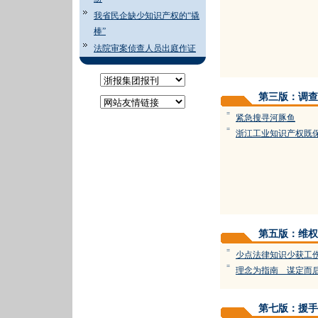
我省民企缺少知识产权的“撬
棒”
法院审案侦查人员出庭作证
第三版：调查
=
紧急搜寻河豚鱼
=
浙江工业知识产权既
第五版：维权
=
少点法律知识少获工
=
理念为指南 谋定而
第七版：援手