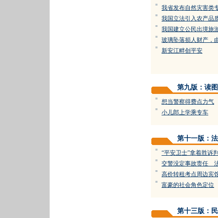
=
我省发布自然灾害类
=
我国立法引入农产品
=
我国建立公民出境旅
=
玻璃坠落损人财产，
=
新安江畔创平安
第九版：读图
=
想当警察得费点力气
=
小儿郎上学乘专车
第十一版：法
=
“平安卫士”拿着胜诉
=
交警没定事故责任 
=
高价转租考点周边宾
=
富豪的社会角色定位
第十三版：民