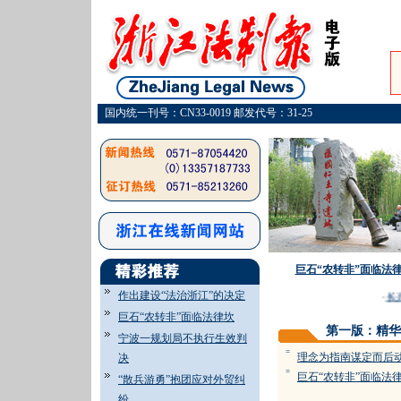
国内统一刊号：CN33-0019 邮发代号：31-25
巨石“农转非”面临法
作出建设“法治浙江”的决定
·
长兴
巨石“农转非”面临法律坎
第一版：精华
宁波一规划局不执行生效判
=
理念为指南谋定而后
决
=
巨石“农转非”面临法
“散兵游勇”抱团应对外贸纠
纷