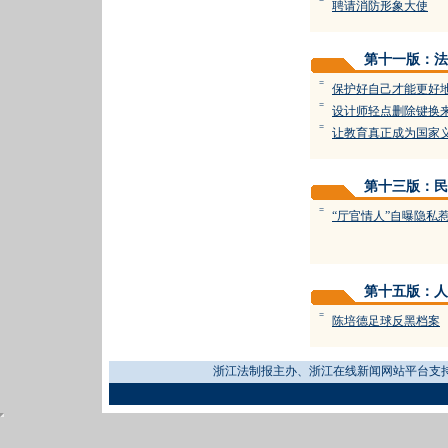
=
聘请消防形象大使
第十一版：法
=
保护好自己才能更好
=
设计师轻点删除键换
=
让教育真正成为国家
第十三版：民
=
“厅官情人”自曝隐私
第十五版：人
=
陈培德足球反黑档案
浙江法制报主办、浙江在线新闻网站平台支持