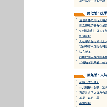
法律竞赛 佛协夺冠
第七版：援手
=
通信价格欺诈行为被亮
=
南京违规劳务分包最高
=
饲料添加剂、添加剂
如何申报
=
无公害食品行动计划
=
我能否要求保险公司
=
法官析案
=
我国数字电视机标准
=
佯装顾客挑商品 抢
第九版：火与
=
高楼万丈平地起
=
一只铜锣一张嘴 宣
=
家庭常备的火灾急救
=
基层 每月一星
=
各地短信