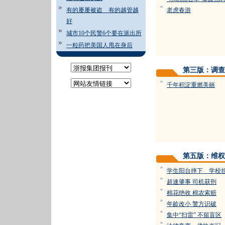
=
有的屡屡被盗 有的越管越
老虎春游
好
城市10个民警6个要在派出所
一粒药把美国人甩在身后
第三版：调查
=
千年积淀重燃美丽
第五版：维权
=
学生阳台摔下 学校
=
超速肇事 司机获刑
=
棉花绝收 棉农索赔
=
年龄改小 警方识破
=
集中“扫雷” 不留盲区
=