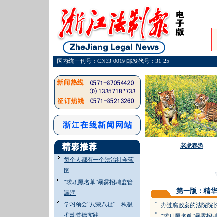
国内统一刊号：CN33-0019 邮发代号：31-25
老虎春游
每个人都有一个法治社会蓝
图
·
“求职黑名单”暴露招聘监管
第一版：精华
漏洞
=
学习领会“八荣八耻” 积极
办过腐败案的法院院
=
推动道德实践
“求职黑名单”暴露招