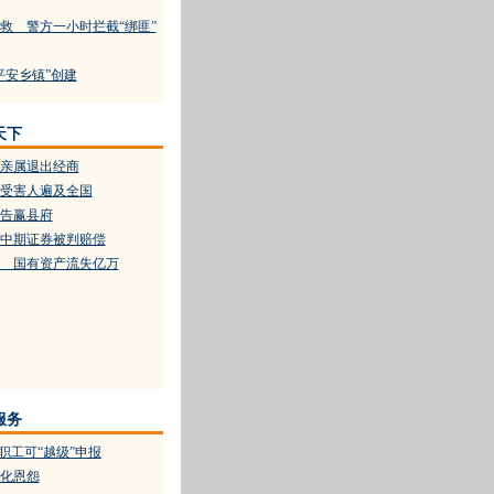
救 警方一小时拦截“绑匪”
平安乡镇”创建
天下
及亲属退出经商
受害人遍及全国
告赢县府
中期证券被判赔偿
 国有资产流失亿万
服务
职工可“越级”申报
化恩怨