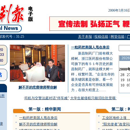
2006年3月1
邮发代号：31-25
关于本报
|
投稿信箱
|
网管信箱
|
一粒药把美国人甩在身后
新昌制药厂门前有棵大
樟树。浙江医药股份有限公
司旗下的有５１年历史的新
昌制药厂，就和这棵大树一
样，枝繁叶茂。“企业生存的
最关键因素是创新。看一个
企业是否具有可持续发展能
解不开的疙瘩律师帮你解
力，在很大程度上……
出所
·
司机与交警法庭对话“停车难”
·
大学生被侵权只能泪往肚里咽？
·
浙江24
第一版：精华新闻
第二版：
=
=
一粒药把美国人甩在身后
工业区地价上涨 
=
=
律
解不开的疙瘩律师帮你解
“阳光使者”改变
=
=