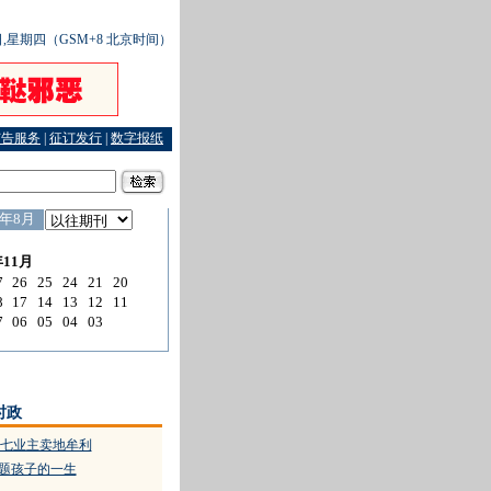
6日,星期四（GSM+8 北京时间）
广告服务
|
征订发行
|
数字报纸
77名民警及亲属退出经商
·
一粒药把美国人甩在身后
时政
七业主卖地牟利
问题孩子的一生