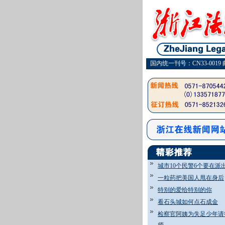
国内统一刊号：CN33-0019 
城市10个民警6个要在派
一粒药把美国人甩在身后
特别的爱给特别的你
看石头城如何点石成金
检察官阿姨为失足少年请