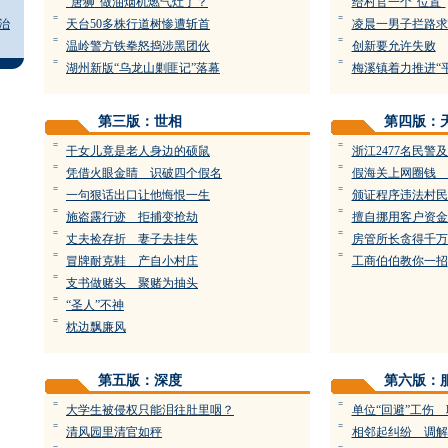
“唐狮”做油烟机燃气灶了？
给村官一个“位置”
=
=
治
天台50多株行道树惨遭斩首
凌晨一男子拦路求
=
=
温岭警方铁拳怒捣涉黑团伙
创新要允许失败
=
=
湖州新版“乌龙山剿匪记”落幕
梅溪镇着力推进“
第三版：世相
第四版：
=
=
干女儿竟是老人身边的硕鼠
浙江2477名民警
=
=
凭借火眼金睛 识破四个假名
假海关上网圈钱 
=
=
一句狠话出口让他悔恨一生
颁证程序违法村民
=
=
施盗露行迹 拒捕变抢劫
擅自挪用客户资金
=
=
丈夫捡存折 妻子去挂失
房管所长贪得千万
=
=
冒牌耐克鞋 产自小村庄
工商伯伯教你一招
=
支书做赌头 聚赌为抽头
=
“圣人”不神
=
枕边飘廉风
第五版：深度
第六版：
=
=
大学生被侵权只能泪往肚里咽？
单位“回避”工伤 
=
=
清风园里清官如秤
相邻起纠纷 调解