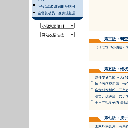
“平安企业”建设的好顾问
全警总动员 瘦身强基层
第三版：调查
=
《治安管理处罚法》
第五版：维权
=
结伴专偷电缆 六人悉
=
执行医疗费用 狱中来
=
房卡引发纠纷 开审
=
法官开设讲座 女子
=
千里寻找孝子的“最后
第七版：援手
=
国家环保总局：有关