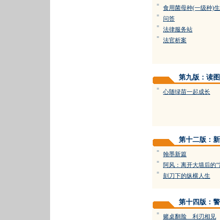
=
食用菌母种(一级种)
=
问答
=
法律服务站
=
法官析案
第九版：读图
=
心随绿苗一起成长
第十二版：新
=
翰墨新篇
=
阿风：离开大墙后的“
=
刻刀下的纵横人生
第十四版：警
=
赌桌翻脸 利刃相见