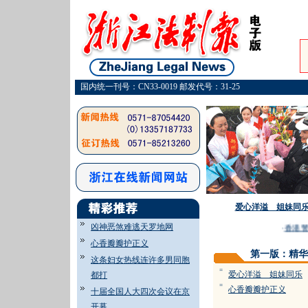
国内统一刊号：CN33-0019 邮发代号：31-25
爱心洋溢 姐妹同
凶神恶煞难逃天罗地网
·
香港警
心香瓣瓣护正义
第一版：精华
这条妇女热线连许多男同胞
=
爱心洋溢 姐妹同乐
都打
=
心香瓣瓣护正义
十届全国人大四次会议在京
开幕