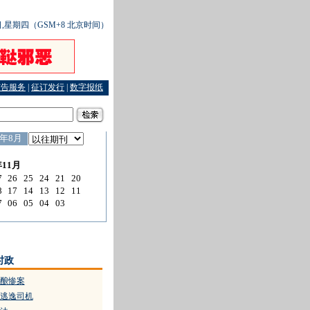
6日,星期四（GSM+8 北京时间）
广告服务
|
征订发行
|
数字报纸
36个重点城市特警队组建完毕
·
专家学者为法治浙江献计献策
时政
酿惨案
逃逸司机