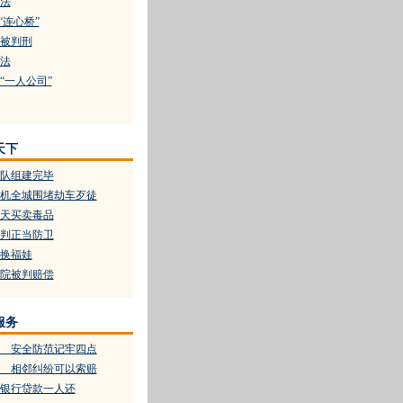
法
“连心桥”
被判刑
法
“一人公司”
天下
警队组建完毕
机全城围堵劫车歹徒
天买卖毒品
判正当防卫
换福娃
院被判赔偿
服务
 安全防范记牢四点
 相邻纠纷可以索赔
银行贷款一人还