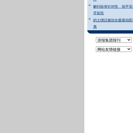
解纠纷有针对性 创平安
开拓性
的士绕过被劫女载着劫匪
离