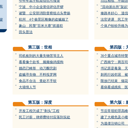
今年年底手机短信也可报警
功过相抵 不能违
=
=
有
宁波 中小企业资信评估开锣
“流动派出所”架起
=
=
诸暨 公安部消防督察组点头赞扬
修路本好心 滥伐
=
=
驶
杭州 4个偷景区雕像的盗贼栽了
法官讲课 民工学
=
=
象山 民警“百米大赛”抓逃犯
个体户纷纷升格为
=
田头普法
第三版：世相
第四版：
=
=
司机捡到的大量失物苦等主人
36个重点城市特
=
=
看看像个款爷 频频偷鸡摸狗
广西南宁：两百司
=
=
婚恋已畸形 动刀酿悲剧
书记原是毒枭 天
=
=
盗贼寻失物 不料投罗网
刺死行凶邻居 被
=
=
食品不合法 查处不手软
限放已结束 烟花
=
=
大墙情人节
看病看成残疾 医
第五版：深度
第六版：
=
=
开发工程怎成了“剃头”工程
节后常现犯罪高峰
=
=
民工讨薪，律师费转付应落到实处
建了大楼危及小楼
=
为逃债注销公司 