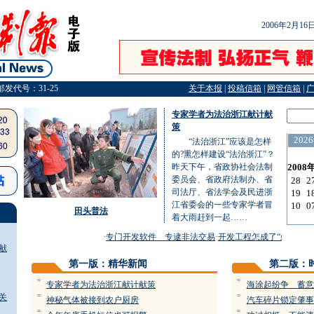
2006年2月1
邮发代号：31-25
关于本报
|
投稿信箱
|
网管信箱
|
专家学者为法治浙江献计献
策
“法治浙江”应该是怎样
的?熏怎样建设“法治浙江”？
昨天下午，省政协社会法制
委员会、省政府法制办、省
司法厅、省法学会及民进浙
江省委会的一些专家学者冒
田头普法
着大雨赶到一起……
·
专门开发软件 专逮非法交易
·
开发工程怎成了“剃头”工程
·
献
第一版：精华新闻
第二版：
=
=
专家学者为法治浙江献计献策
海涂起纷争 蓄意
关
=
=
神秘气体被接到农户厨房
汽车碎片锁定肇事
=
=