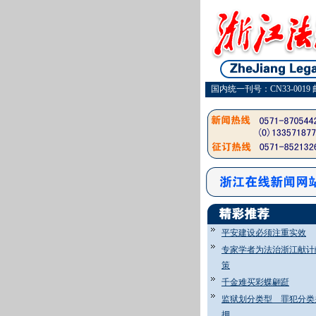
国内统一刊号：CN33-0019 
平安建设必须注重实效
专家学者为法治浙江献计
策
千金难买彩蝶翩跹
监狱划分类型 罪犯分类
押