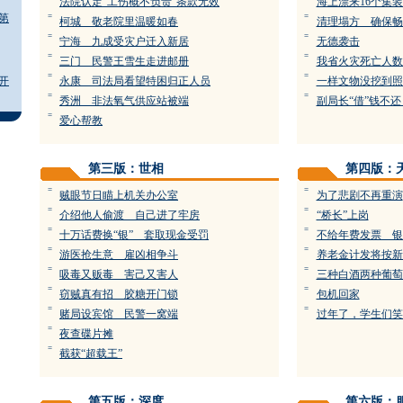
法院认定“工伤概不负责”条款无效
海上漂来16个集
第
=
=
柯城 敬老院里温暖如春
清理塌方 确保畅
=
=
宁海 九成受灾户迁入新居
无德袭击
=
=
三门 民警王雪生走进邮册
我省火灾死亡人数
=
=
开
永康 司法局看望特困归正人员
一样文物没挖到照
=
=
秀洲 非法氧气供应站被端
副局长“借”钱不
=
爱心帮教
第三版：世相
第四版：
=
=
贼眼节日瞄上机关办公室
为了悲剧不再重演
=
=
介绍他人偷渡 自己进了牢房
“桥长”上岗
=
=
十万话费换“银” 套取现金受罚
不给年费发票 银
=
=
游医抢生意 雇凶相争斗
养老金计发将按新
=
=
吸毒又贩毒 害己又害人
三种白酒两种葡萄
=
=
窃贼真有招 胶糖开门锁
包机回家
=
=
赌局设宾馆 民警一窝端
过年了，学生们笑
=
夜查碟片摊
=
截获“超载王”
第五版：深度
第六版：