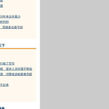
装箱
通
10年来去年最少
样判刑
还 受贿多在春节前
天下
行输了官司
规 退休人员待遇不降低
酒 消费者选购要擦亮眼
不起来
服务