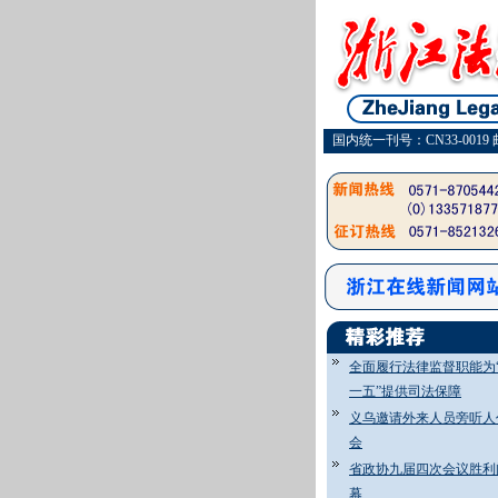
国内统一刊号：CN33-0019 
全面履行法律监督职能为
一五”提供司法保障
义乌邀请外来人员旁听人
会
省政协九届四次会议胜利
幕