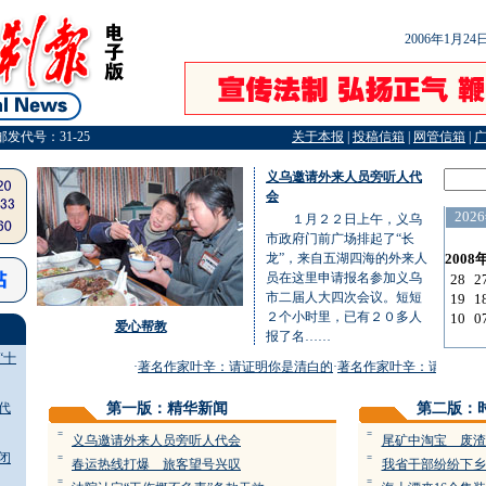
2006年1月2
邮发代号：31-25
关于本报
|
投稿信箱
|
网管信箱
|
义乌邀请外来人员旁听人代
会
１月２２日上午，义乌
市政府门前广场排起了“长
龙”，来自五湖四海的外来人
员在这里申请报名参加义乌
市二届人大四次会议。短短
２个小时里，已有２０多人
爱心帮教
报了名……
“十
·
著名作家叶辛：请证明你是清白的
·
著名作家叶辛：请证明你是
代
第一版：精华新闻
第二版：
=
=
义乌邀请外来人员旁听人代会
尾矿中淘宝 废渣
闭
=
=
春运热线打爆 旅客望号兴叹
我省干部纷纷下乡
=
=