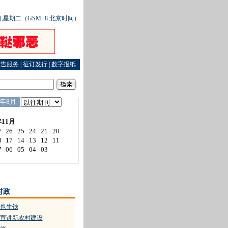
4日,星期二（GSM+8 北京时间）
广告服务
|
征订发行
|
数字报纸
清白的
·
法学泰斗江平详解新《公司法》
·
追踪劣质烟花 杜绝“隐形炸弹”
·
贼眼节日瞄
时政
也生钱
宣讲新农村建设