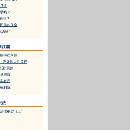
月饼
学吗？
很难吗？
民族的保全
忽悠经”
浙江潮
败搭挡落网
着 严处理人性关怀
雨莲”展颜
举捣毁
实有序
福利院
识法
法律框架（上）