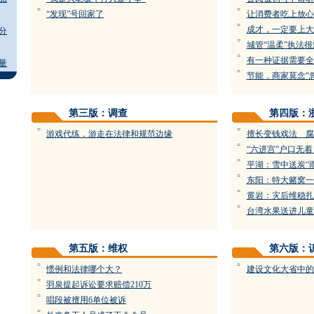
=
=
“发现”号回家了
让消费者吃上放心
=
成才，一定要上大
分
=
城管“温柔”执法
=
有一种证据需要全
量
=
节能，商家莫念“
第三版：调查
第四版：
=
=
游戏代练，游走在法律和规范边缘
擅长变钱戏法 腐
=
“六进宫”户口无
=
平湖：雪中送炭“
=
东阳：特大赌窝一
=
黄岩：灾后维稳扎
=
台湾水果送进儿童
第五版：维权
第六版：
=
=
惯例和法律哪个大？
建设文化大省中的
=
羽泉提起诉讼要求赔偿210万
=
唱段被擅用6单位被诉
=