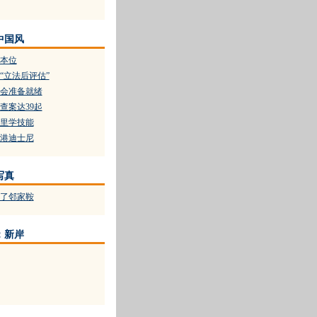
中国风
本位
“立法后评估”
大会准备就绪
查案达39起
里学技能
香港迪士尼
写真
了邻家鞍
：新岸