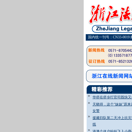
国内统一刊号：CN33-0019 
华侨在侨乡打官司既快又
天晓得，这个“妹妹”原来
女警
援藏归队第二天冲上抗灾
线
港澳个体户纷纷飞入小商