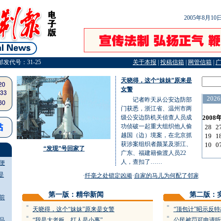
2005年8月1
邮发代号：31-25
关于本报
|
投稿信箱
|
网管信箱
|
天晓得，这个“妹妹”原来是
女警
记者昨天从公安边防部
门获悉，浙江省、温州市两
级公安边防机关侦查人员成
功侦破一起重大组织他人偷
越国（边）境案，在北京抓
获涉案组织者颜某及浙江、
“发现”号回家了
广东、福建籍偷渡人员22
人，查扣了……
便
是
·
纤毫之处锁定凶顽
·
自家的马儿为何配了邻家鞍
·
建设文
第一版：精华新闻
第二版：
前
=
=
天晓得，这个“妹妹”原来是女警
“顶包计”昭示反特
=
=
品
“我是大老板，打人是小事”
公民被罚可申请听