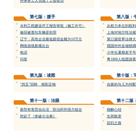
外来务工人员成了工会会员
第七版：援手
第八版：
=
=
水利工程建设开工报告审批（施工许可）
从权力本位到权利
=
=
偷回被查扣车辆是犯罪
上海对地方性法规
=
=
辽宁：高危企业最低赔偿金额为10万元
第22届世界法律
=
=
网络游戏新规出台
我国对外反倾销调
=
=
电话
小学生暑期老字号
=
=
问答
粤1800人组团游
第九版：读图
第十版：
=
=
“四五”回眸 精彩定格
自家的马儿为何配
第十一版：法眼
第十二版
=
=
新型有害昆虫出没 防治药剂强力狙击
细解心结
=
=
想起了《拿破仑法典》
生死蜕变
=
回归之路