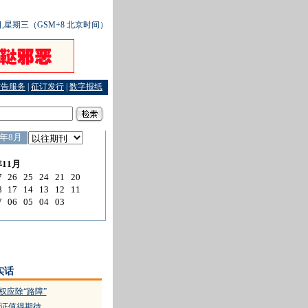
0日,星期三（GSM+8 北京时间）
广告服务
|
征订发行
|
数字报纸
化大省中的法律框架（上）
·
游戏代练，游走在法律和规范边缘
·
天晓得，这个“妹妹”
实话
权应除“路障”
证值得期待