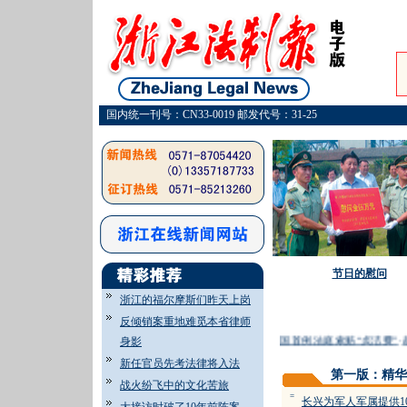
国内统一刊号：CN33-0019 邮发代号：31-25
节日的慰问
浙江的福尔摩斯们昨天上岗
反倾销案重地难觅本省律师
·
富翁遗产，谁的奶酪
·
中国首例法庭索赔“贞洁费”
·
劫
身影
新任官员先考法律将入法
第一版：精华
战火纷飞中的文化苦旅
=
长兴为军人军属提供1