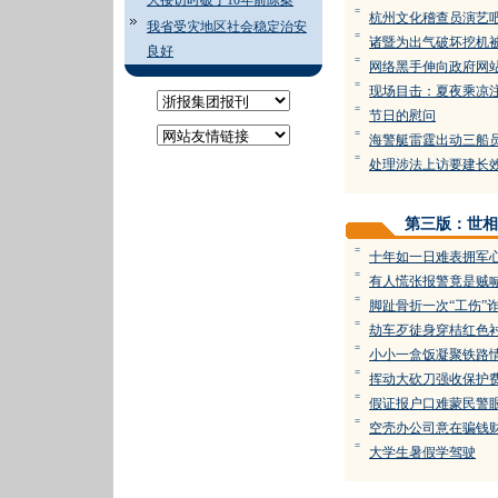
大接访时破了10年前陈案
=
杭州文化稽查员演艺
我省受灾地区社会稳定治安
=
诸暨为出气破坏挖机
良好
=
网络黑手伸向政府网
=
现场目击：夏夜乘凉注
=
节日的慰问
=
海警艇雷霆出动三船
=
处理涉法上访要建长
第三版：世相
=
十年如一日难表拥军
=
有人慌张报警竟是贼
=
脚趾骨折一次“工伤”
=
劫车歹徒身穿桔红色
=
小小一盒饭凝聚铁路
=
挥动大砍刀强收保护
=
假证报户口难蒙民警
=
空壳办公司意在骗钱
=
大学生暑假学驾驶