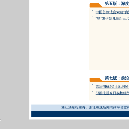
第五版：深度
=
中国首例法庭索赔“贞
=
“错”发伊妹儿掀起三
第七版：前沿
=
高法明确5类土地纠纷
=
33部法规今日实施细
浙江法制报主办、浙江在线新闻网站平台支持