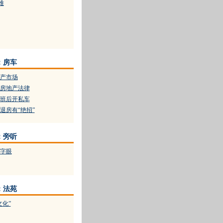
难
：房车
产市场
房地产法律
班后开私车
退房有“绝招”
：旁听
字眼
：法苑
文化”