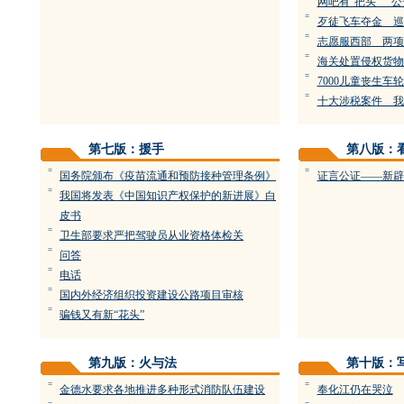
网吧有“把头” 
=
歹徒飞车夺金 巡
=
志愿服西部 两项
=
海关处置侵权货物
=
7000儿童丧生车
=
十大涉税案件 我
第七版：援手
第八版：
=
=
国务院颁布《疫苗流通和预防接种管理条例》
证言公证——新辟
=
我国将发表《中国知识产权保护的新进展》白
皮书
=
卫生部要求严把驾驶员从业资格体检关
=
问答
=
电话
=
国内外经济组织投资建设公路项目审核
=
骗钱又有新“花头”
第九版：火与法
第十版：
=
=
金德水要求各地推进多种形式消防队伍建设
奉化江仍在哭泣