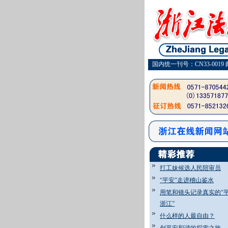
国内统一刊号：CN33-0019 
打工妹候选人民陪审员
“平安”走进稽山鉴水
·
维
用笔和镜头记录真实的“
浙江”
什么样的人最自由？