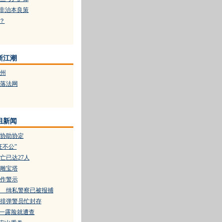
”非治本良策
？
浙江潮
州
落法网
组新闻
协助协定
证不公”
亡已达27人
雕宝塔
作警示
 缉私警察已被报捕
排弹警员忙封存
 一露脸就遭查