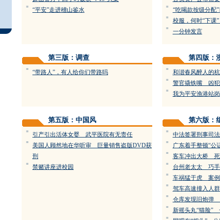
=
=
“平安”走进稽山鉴水
“吃喝款按级分配
=
校服，何时“下课”
=
一分钟发言
第三版：调查
第四版：
=
=
“带路人”，有人给你们带路吗
和谐春风醉人的杭
=
警官撬铁嘴 凶犯
=
我为平安渔港站岗
第五版：中国风
第六版：
=
=
引产引出活体女婴 武平医院有无责任
中法签署刑事司法
=
=
美国人顾然地在华听审 巨量销售盗版DVD获
广东着手整顿“公
=
刑
客车冲出大桥 死
=
=
禁赌讲座进校园
台州老太太 巧手
=
车祸猛于虎 案例
=
驾车高速撞入人群
=
仓库发现旧炮弹 
=
新摇头丸“猫脸”
=