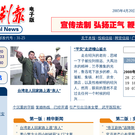
2005年4月2
邮发代号：31-25
关于本报
|
投稿信箱
|
网管信箱
|
“平安”走进稽山鉴水
走在绍兴的老街，思绪
一下子被拉到很远。大禹治
水的精神，兰亭雅集的光
环，鲁迅笔下故乡的桥、乌
篷船、集镇、村庄、农舍、
酒店，以及性格鲜明的绍兴
人。然而，眼前的显然不是
台湾老人回家路上遇“亲人”
过去任何一个时候的绍
兴……
权，一个沉重的字眼
·
复婚热线 已经开通
·
引产引出活体女婴 武平医院有无责任
·
“带
平安
第一版：精华新闻
第二版：
=
=
台湾老人回家路上遇“亲人”
“帝王剧热”该降降
=
=
萧山警方十四小时破获“4·15”大案
官员资产公布需要