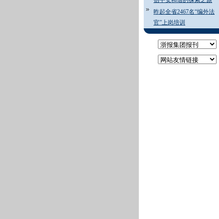
创平安和谐的探索之旅
昨起全省2467名“编外法
官”上岗培训