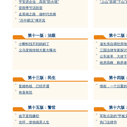
=
=
平安进企业 高筑“防火墙”
“上山”容易“下山”
=
雷雨季节话防雷
=
走英雄之路 做时代先锋
=
“兵中硬汉”傅开其
第十一版：法眼
第十二版
=
=
小蝌蚪找不到妈妈了
省长亲自调控房地
=
=
义乌变相传销大案大曝光
三国法律专家探讨
=
公车改革 大使下
=
收房高峰 购房者
第十三版：民生
第十四版
=
=
复婚热线 已经开通
维权，一个沉重的
=
有喜有忧
第十五版：警世
第十六版
=
=
血字直指嫌犯
军歌点染的“甲板
=
=
光环，使他戏弄人生
热门法律书