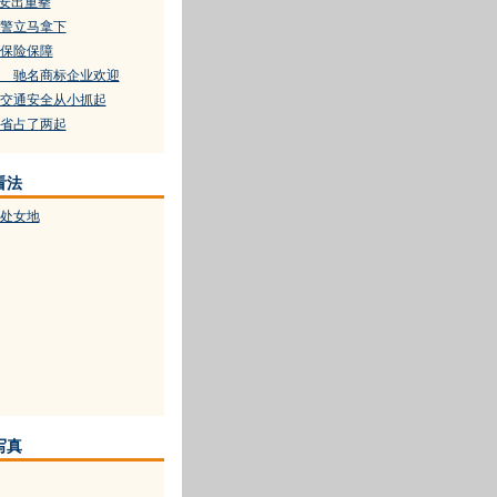
公安出重拳
警立马拿下
保险保障
 驰名商标企业欢迎
轮交通安全从小抓起
省占了两起
看法
处女地
写真