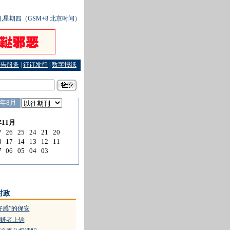
1日,星期四（GSM+8 北京时间）
广告服务
|
征订发行
|
数字报纸
明园防渗膜是否该拆
·
小职员泄密自毁前程
·
有理胜有“声” 哑巴赢市府
时政
好感”的保安
赃者上钩