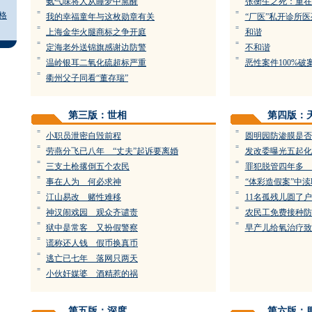
氨气味将人从睡梦中熏醒
张衡生之死：重在
=
=
格
我的幸福童年与这枚勋章有关
“厂医”私开诊所
=
=
上海金华火腿商标之争开庭
和谐
=
=
定海老外送锦旗感谢边防警
不和谐
=
=
温岭银耳二氧化硫超标严重
恶性案件100%破
=
衢州父子同看“董存瑞”
第三版：世相
第四版：
=
=
小职员泄密自毁前程
圆明园防渗膜是否
=
=
劳燕分飞已八年 “丈夫”起诉要离婚
发改委曝光五起化
=
=
三支土枪撂倒五个农民
罪犯脱管四年多 
=
=
事在人为 何必求神
“体彩造假案”中
=
=
江山易改 赌性难移
11名孤残儿圆了
=
=
神汉闹戏园 观众齐谴责
农民工免费接种防
=
=
狱中是常客 又扮假警察
早产儿给氧治疗致
=
谎称还人钱 假币换真币
=
逃亡已七年 落网只两天
=
小伙奸媒婆 酒精惹的祸
第五版：深度
第六版：