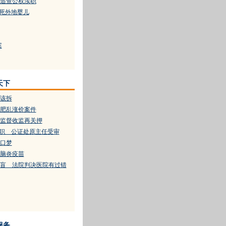
追查公权渎职
医死外地婴儿
案
天下
该拆
肥乱涨价案件
监督收监再关押
渎职 公证处原主任受审
户口梦
脑炎疫苗
盲 法院判决医院有过错
服务