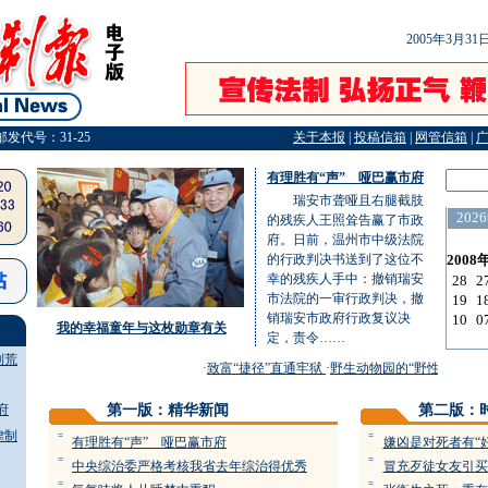
2005年3月3
邮发代号：31-25
关于本报
|
投稿信箱
|
网管信箱
|
有理胜有“声” 哑巴赢市府
瑞安市聋哑且右腿截肢
的残疾人王照耸告赢了市政
府。日前，温州市中级法院
的行政判决书送到了这位不
幸的残疾人手中：撤销瑞安
市法院的一审行政判决，撤
销瑞安市政府行政复议决
我的幸福童年与这枚勋章有关
定，责令……
制荒
·
致富“捷径”直通牢狱
·
野生动物园的“野性”脱缰
·
圆
府
第一版：精华新闻
第二版：
律制
=
=
有理胜有“声” 哑巴赢市府
嫌凶是对死者有“
=
=
中央综治委严格考核我省去年综治得优秀
冒充歹徒女友引买
=
=