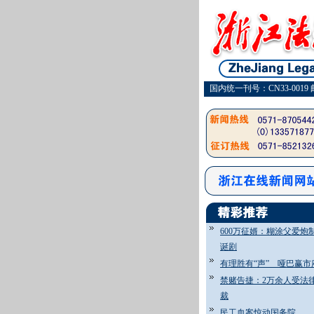
国内统一刊号：CN33-0019 
600万征婿：糊涂父爱炮
诞剧
有理胜有“声” 哑巴赢市
禁赌告捷：2万余人受法
裁
民工血案惊动国务院