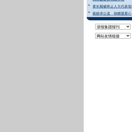
黄长顺被终止人大代表资
索赔求公道 捐赠显爱心