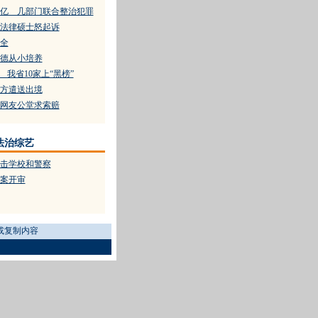
亿 几部门联合整治犯罪
法律硕士怒起诉
全
德从小培养
 我省10家上“黑榜”
方遣送出境
网友公堂求索赔
法治综艺
击学校和警察
大案开审
或复制内容