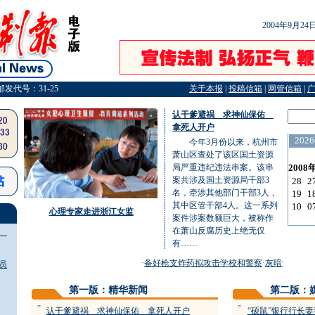
2004年9月2
邮发代号：31-25
关于本报
|
投稿信箱
|
网管信箱
|
认干爹避祸 求神仙保佑
拿死人开户
今年3月份以来，杭州市
萧山区查处了该区国土资源
局严重违纪违法串案。该串
案共涉及国土资源局干部3
名，牵涉其他部门干部3人，
其中区管干部4人。这一系列
心理专家走进浙江女监
案件涉案数额巨大，被称作
在萧山反腐历史上绝无仅
佑
有……
·
备好枪支炸药拟攻击学校和警察
·
灰暗世界里的
员
第一版：精华新闻
第二版：
=
=
认干爹避祸 求神仙保佑 拿死人开户
“硕鼠”银行行长