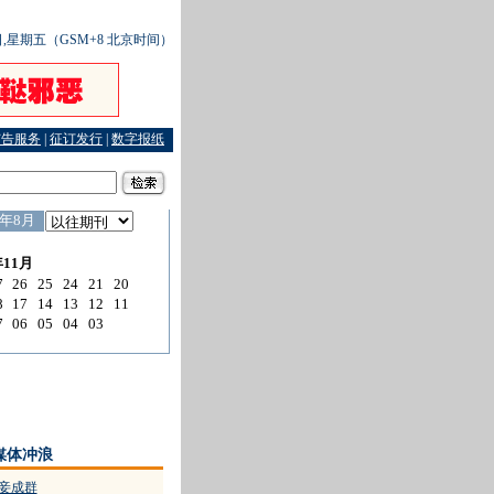
4日,星期五（GSM+8 北京时间）
广告服务
|
征订发行
|
数字报纸
一缕阳光
·
“硕鼠”银行行长妻妾成群
·
这种人不配当政协委员
·
认干爹避祸 求神仙保佑 
媒体冲浪
妻妾成群