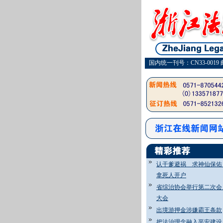
国内统一刊号：CN33-0019 
认干爹避祸 求神仙保
拿死人开户
省综治协会举行第二次会
大会
出境游押金涉嫌霸王条款
把法治理念融入平安建设