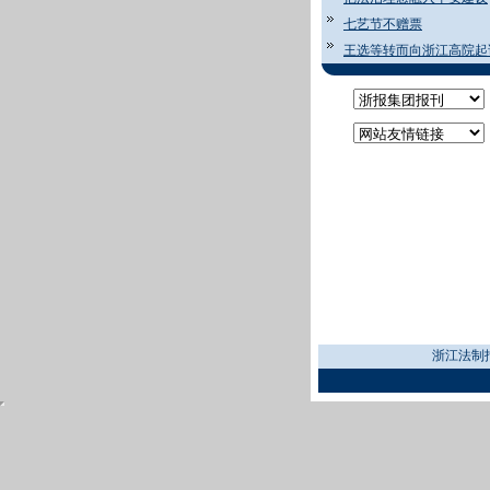
七艺节不赠票
王选等转而向浙江高院起
浙江法制