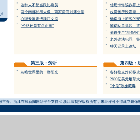
=
=
这种人不配当政协委员
信用卡诈骗数额上
=
=
两个南都长得太像 两家房商对簿公堂
收费厕所没发票 
诉
=
=
心理专家走进浙江女监
确保海上游客的安
=
=
“价格还是有点距离”
诚信幼童抓起 道
=
偷偷生产“地条钢”
=
老外违法犯罪 警
=
聊天记录上论坛 
第三版：旁听
第四版：
=
=
灰暗世界里的一缕阳光
备好枪支炸药拟攻
=
2800亿美元烟草
=
“小鬼”涉嫌藏毒
报主办、浙江在线新闻网站平台支持 © 浙江法制报版权所有，未经许可不得建立镜像