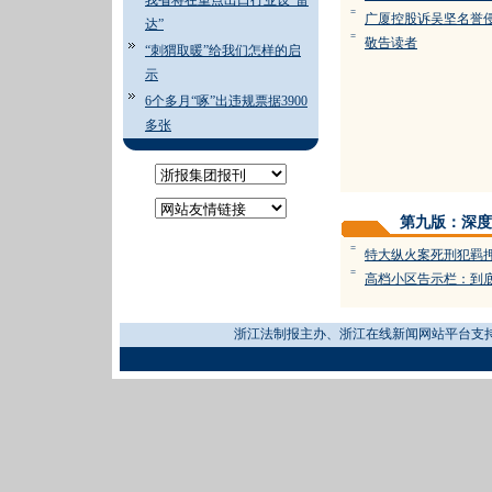
我省将在重点出口行业设“雷
=
广厦控股诉吴坚名誉侵
达”
=
敬告读者
“刺猬取暖”给我们怎样的启
示
6个多月“啄”出违规票据3900
多张
第九版：深度
=
特大纵火案死刑犯羁
=
高档小区告示栏：到
浙江法制报主办、浙江在线新闻网站平台支持