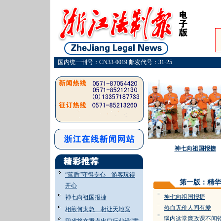
国内统一刊号：CN33-0019 邮发代号：31-25
神七向祖国报捷
“蓝盾”守得专心 游客玩得
第一版：精华
开心
=
神七向祖国报捷
神七向祖国报捷
=
热血无价人间有爱
相煎何太急 相让天地宽
=
狱内这堂廉政课不闻