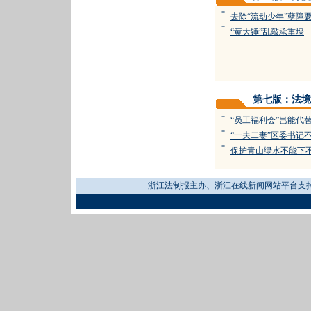
=
去除“流动少年”孽障要
=
“黄大锤”乱敲承重墙
第七版：法境
=
“员工福利会”岂能代
=
“一夫二妻”区委书记
=
保护青山绿水不能下
浙江法制报主办、浙江在线新闻网站平台支持