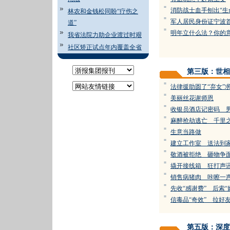
=
消防战士血手刨出“生
林农和金钱松同盼“疗伤之
=
军人居民身份证宁波
道”
=
明年立什么法？你的
我省法院力助企业渡过时艰
社区矫正试点年内覆盖全省
第三版：世相
=
法律援助圆了“弃女”
=
美丽丝花谢师恩
=
收银员酒店记密码 男
=
麻醉抢劫逃亡 千里
=
生意当路做
=
建立工作室 送法到
=
敬酒被拒绝 砸物争
=
撬开接线箱 狂打声
=
销售病猪肉 咔嚓一
=
先收“感谢费” 后索“
=
信毒品“奇效” 拉好
第五版：深度