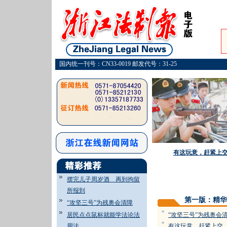
国内统一刊号：CN33-0019 邮发代号：31-25
有这玩意，赶紧上
摆完儿子周岁酒 再到拘留
所报到
第一版：精华
“攻坚三号”为残奥会清障
=
居民点点鼠标就能学法论法
“攻坚三号”为残奥会
=
用法
有这玩意，赶紧上交