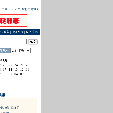
1日,星期一（GSM+8 北京时间）
广告服务
|
征订发行
|
数字报纸
丢钱捡钱的“升级版”爱找中老年妇女
·
乡村法庭的“乡土逻辑”
·
奥运金牌选手炫香江
·
一
钱塘
量权念“紧箍咒”