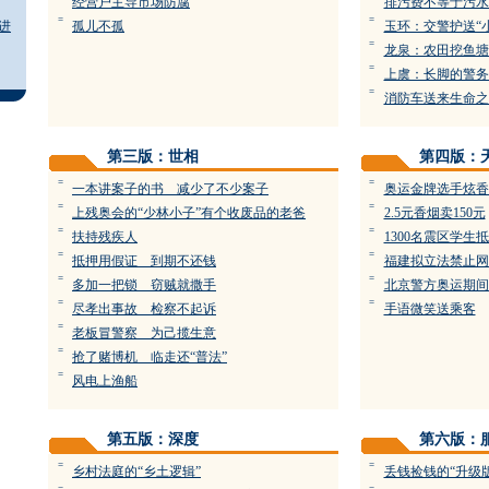
经营户主导市场防腐
排污费不等于污水
=
=
进
孤儿不孤
玉环：交警护送“
=
龙泉：农田挖鱼塘
=
上虞：长脚的警务
=
消防车送来生命之
第三版：世相
第四版：
=
=
一本讲案子的书 减少了不少案子
奥运金牌选手炫香
=
=
上残奥会的“少林小子”有个收废品的老爸
2.5元香烟卖150元
=
=
扶持残疾人
1300名震区学生
=
=
抵押用假证 到期不还钱
福建拟立法禁止网
=
=
多加一把锁 窃贼就撒手
北京警方奥运期间
=
=
尽孝出事故 检察不起诉
手语微笑送乘客
=
老板冒警察 为己揽生意
=
抢了赌博机 临走还“普法”
=
风电上渔船
第五版：深度
第六版：
=
=
乡村法庭的“乡土逻辑”
丢钱捡钱的“升级