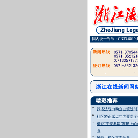
国内统一刊号：CN33-0019 
我省法院力助企业渡过时
社区矫正试点年内覆盖全
勇夺“平安奥运”赛场上的
牌