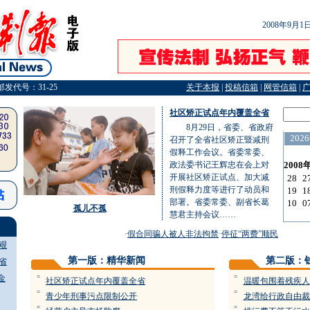
2008年9月
邮发代号：31-25
关于本报
|
投稿信箱
|
网管信箱
|
社区矫正试点年内覆盖全省
8月29日，省委、省政府
召开了全省社区矫正暨减刑
假释工作会议。省委常委、
政法委书记王辉忠在会上对
开展社区矫正试点、加大减
刑假释力度等进行了动员和
部署。省委常委、副省长葛
孤儿不孤
慧君主持会议……
·
假合同骗人被人非法拘禁
·
停征“两费”顺民意得民心
·
艰
第一版：精华新闻
第二版：
省
金
=
=
社区矫正试点年内覆盖全省
温暖包围着残疾人
=
=
青少年刑事污点限制公开
龙湾给行政自由裁
=
=