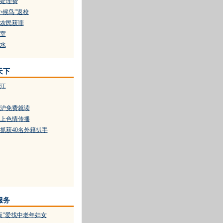
处理费
小候鸟”返校
农民获罪
室
水
天下
江
抵沪免费就读
上色情传播
抓获40名外籍扒手
服务
版”爱找中老年妇女